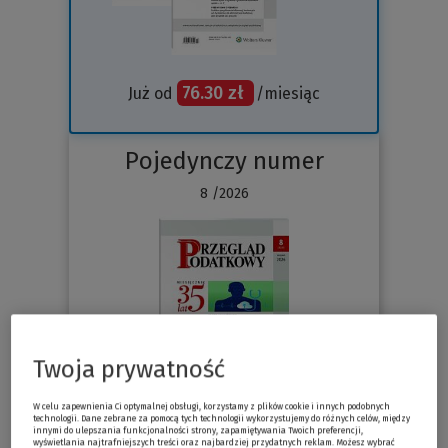
76.30 zł
Już od
/miesiąc
Pojedynczy numer
8 /2026
Twoja prywatność
W celu zapewnienia Ci optymalnej obsługi, korzystamy z plików cookie i innych podobnych
technologii. Dane zebrane za pomocą tych technologii wykorzystujemy do różnych celów, między
innymi do ulepszania funkcjonalności strony, zapamiętywania Twoich preferencji,
Sprawdź
wyświetlania najtrafniejszych treści oraz najbardziej przydatnych reklam. Możesz wybrać