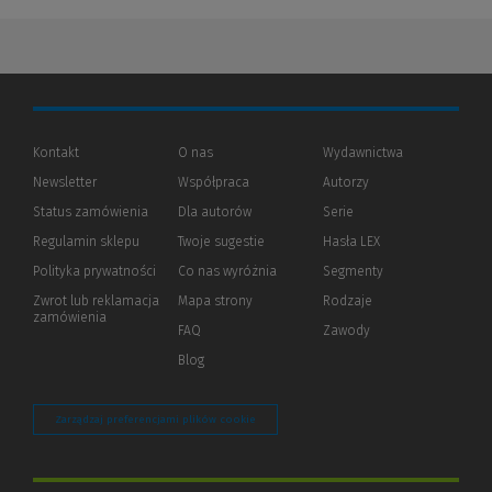
Kontakt
O nas
Wydawnictwa
Newsletter
Współpraca
Autorzy
Status zamówienia
Dla autorów
(Nowe
(Link
Serie
okno)
do
Regulamin sklepu
Twoje sugestie
Hasła LEX
innej
strony)
Polityka prywatności
(Nowe
(Link
Co nas wyróżnia
Segmenty
okno)
do
Zwrot lub reklamacja
Mapa strony
Rodzaje
innej
zamówienia
strony)
FAQ
Zawody
Blog
Zarządzaj preferencjami plików cookie