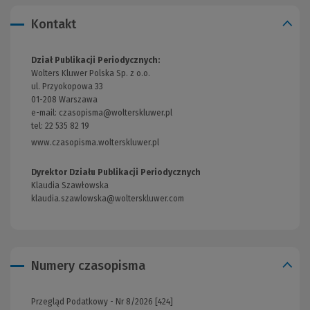
Kontakt
Dział Publikacji Periodycznych:
Wolters Kluwer Polska Sp. z o.o.
ul. Przyokopowa 33
01-208 Warszawa
e-mail:
czasopisma@wolterskluwer.pl
tel: 22 535 82 19
www.czasopisma.wolterskluwer.pl
(Link
do
innej
Dyrektor Działu Publikacji Periodycznych
strony)
Klaudia Szawłowska
klaudia.szawlowska@wolterskluwer.com
Numery czasopisma
Przegląd Podatkowy - Nr 8/2026 [424]