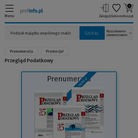
0
Menu
Zaloguj
Ulubione
Koszyk
Wyszukiwanie
Szukaj
zaawansowane
Prenumerata
Promocja!
Przegląd Podatkowy
Prenumerata
To się opłaca!