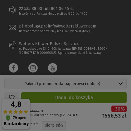
22 535 88 00 lub 801 04 45 45
Jesteśmy do Państwa dyspozycji od 8:00 do 16:00
pl-obsluga.profinfo@wolterskluwer.com
Na wiadomość odpowiemy możliwe jak najszybciej.
Wolters Kluwer Polska Sp. z o.o.
ul. Przyokopowa 33, 01-208 Warszawa; NIP: 583-001-89-31, REGON:
190610277, KRS: 0000709879, Sąd rejonowy dla M.S. Warszawy
Pakiet (prenumerata papierowa i online)
Dodaj do koszyka
Copyright 1997 - 2026 Wolters Kluwer Polska Sp. z o.o.
-
30
%
Cena regularna:
2223,60
zł
1556,53
zł
Najniższa cena z 30 dni przed obniżką:
2 223,60 zł
Płatności elektroniczne
(Nowe
(Link
Wybierz miesiąc rozpoczęcia
okno)
do
prenumeraty: