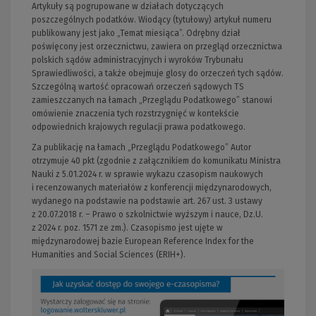
Artykuły są pogrupowane w działach dotyczących
poszczególnych podatków. Wiodący (tytułowy) artykuł numeru
publikowany jest jako „Temat miesiąca”. Odrębny dział
poświęcony jest orzecznictwu, zawiera on przegląd orzecznictwa
polskich sądów administracyjnych i wyroków Trybunału
Sprawiedliwości, a także obejmuje glosy do orzeczeń tych sądów.
Szczególną wartość opracowań orzeczeń sądowych TS
zamieszczanych na łamach „Przeglądu Podatkowego” stanowi
omówienie znaczenia tych rozstrzygnięć w kontekście
odpowiednich krajowych regulacji prawa podatkowego.
Za publikację na łamach „Przeglądu Podatkowego” Autor
otrzymuje 40 pkt (zgodnie z załącznikiem do komunikatu Ministra
Nauki z 5.01.2024 r. w sprawie wykazu czasopism naukowych
i recenzowanych materiałów z konferencji międzynarodowych,
wydanego na podstawie na podstawie art. 267 ust. 3 ustawy
z 20.07.2018 r. – Prawo o szkolnictwie wyższym i nauce, Dz.U.
z 2024 r. poz. 1571 ze zm.). Czasopismo jest ujęte w
międzynarodowej bazie European Reference Index for the
Humanities and Social Sciences (ERIH+).