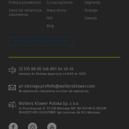
Polityka prywatności
(Nowe
(Link
Co nas wyróżnia
Segmenty
okno)
do
Zwrot lub reklamacja
Mapa strony
Rodzaje
innej
zamówienia
strony)
FAQ
Zawody
Blog
Zarządzaj preferencjami plików cookie
22 535 88 00 lub 801 04 45 45
Jesteśmy do Państwa dyspozycji od 8:00 do 16:00
pl-obsluga.profinfo@wolterskluwer.com
Na wiadomość odpowiemy możliwe jak najszybciej.
Wolters Kluwer Polska Sp. z o.o.
ul. Przyokopowa 33, 01-208 Warszawa; NIP: 583-001-89-31, REGON:
190610277, KRS: 0000709879, Sąd rejonowy dla M.S. Warszawy