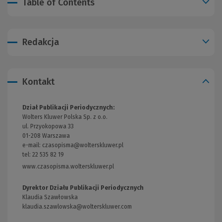
Table of Contents
Redakcja
Kontakt
Dział Publikacji Periodycznych:
Wolters Kluwer Polska Sp. z o.o.
ul. Przyokopowa 33
01-208 Warszawa
e-mail:
czasopisma@wolterskluwer.pl
tel: 22 535 82 19
www.czasopisma.wolterskluwer.pl
(Link
do
innej
Dyrektor Działu Publikacji Periodycznych
strony)
Klaudia Szawłowska
klaudia.szawlowska@wolterskluwer.com