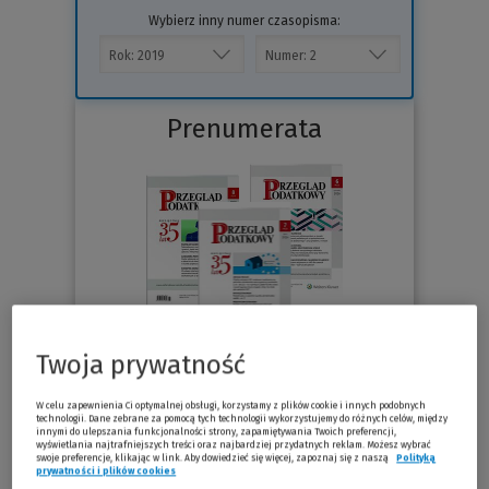
Wybierz inny numer czasopisma:
Prenumerata
Twoja prywatność
76.30 zł
Już od
/miesiąc
W celu zapewnienia Ci optymalnej obsługi, korzystamy z plików cookie i innych podobnych
technologii. Dane zebrane za pomocą tych technologii wykorzystujemy do różnych celów, między
innymi do ulepszania funkcjonalności strony, zapamiętywania Twoich preferencji,
Sprawdź
wyświetlania najtrafniejszych treści oraz najbardziej przydatnych reklam. Możesz wybrać
swoje preferencje, klikając w link. Aby dowiedzieć się więcej, zapoznaj się z naszą
Polityką
prywatności i plików cookies
(Nowe okno)
(Link do innej strony)