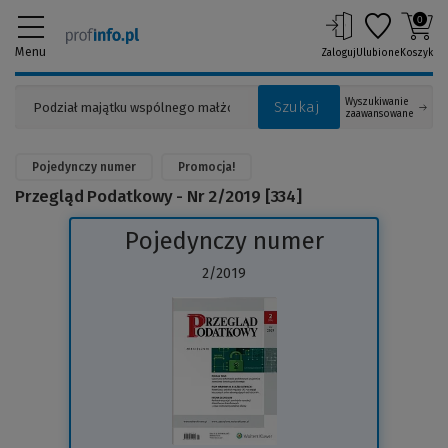
0
Menu
Zaloguj
Ulubione
Koszyk
Wyszukiwanie
Szukaj
zaawansowane
Pojedynczy numer
Promocja!
Przegląd Podatkowy - Nr 2/2019 [334]
Pojedynczy numer
2/2019
(Link
do
innej
strony)