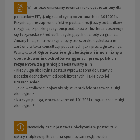
W numerze omawiamy również niekorzystne zmiany dla
podatników PIT, tj. ulgę abolicyjną po zmianach od 1.01.2021 r.
Przyniosą one zapewne efekt w postaci erozji bazy podatników i
rezygnacji z polskiej rezydencji podatkowej. Już teraz obserwuje
się to zjawisko wśród osób uzyskujących dochody za granicą.
Zmiany te są kontrowersyjne, były też szeroko dyskutowane
zarówno w toku konsultacji publicznych, jak i prac legislacyjnych.
W artykule pt.
Ograniczenie ulgi abolicyjnej i inne zmiany w
opodatkowaniu dochodów osiąganych przez polskich
rezydentów za granicą
przedstawiamy m.in.
• Kiedy ulga abolicyjna została wprowadzona do ustawy o
podatku dochodowym od osób fizycznych i jakie było jej
uzasadnienie?
• Jakie wątpliwości pojawiały się w kontekście stosowania ulgi
abolicyjnej?
• Na czym polega, wprowadzone od 1.01.2021 r., ograniczenie ulgi
abolicyjnej?
Nowością 2021 r. jest także obciążenie w postaci tzw.
opłaty małpkowej. Budzi ona sporo pytań i wątpliwości