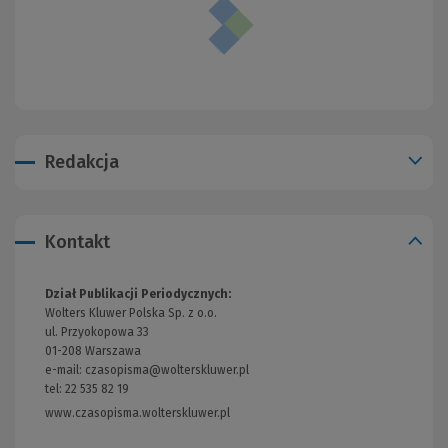
Redakcja
Kontakt
Dział Publikacji Periodycznych:
Wolters Kluwer Polska Sp. z o.o.
ul. Przyokopowa 33
01-208 Warszawa
e-mail:
czasopisma@wolterskluwer.pl
tel: 22 535 82 19
www.czasopisma.wolterskluwer.pl
(Link
do