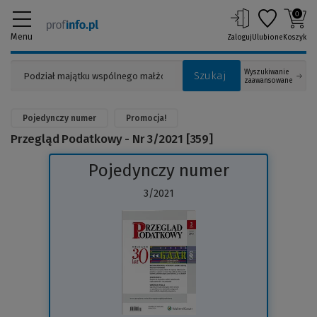
0
Menu
Zaloguj
Ulubione
Koszyk
Wyszukiwanie
Szukaj
zaawansowane
Pojedynczy numer
Promocja!
Przegląd Podatkowy - Nr 3/2021 [359]
Pojedynczy numer
3/2021
(Link
do
innej
strony)