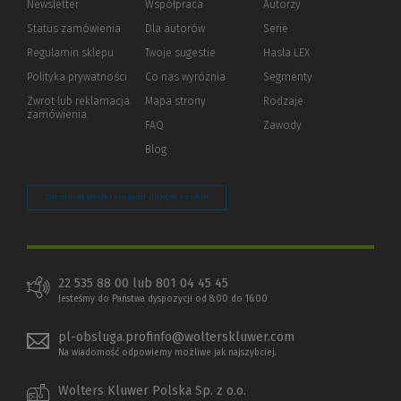
Newsletter
Współpraca
Autorzy
Status zamówienia
Dla autorów
(Nowe
(Link
Serie
okno)
do
Regulamin sklepu
Twoje sugestie
Hasła LEX
innej
strony)
Polityka prywatności
(Nowe
(Link
Co nas wyróżnia
Segmenty
okno)
do
Zwrot lub reklamacja
Mapa strony
Rodzaje
innej
zamówienia
strony)
FAQ
Zawody
Blog
Zarządzaj preferencjami plików cookie
22 535 88 00 lub 801 04 45 45
Jesteśmy do Państwa dyspozycji od 8:00 do 16:00
pl-obsluga.profinfo@wolterskluwer.com
Na wiadomość odpowiemy możliwe jak najszybciej.
Wolters Kluwer Polska Sp. z o.o.