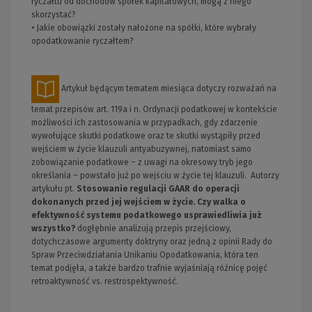
ryczałtu od dochodów spółek kapitałowych, mogą z niego
skorzystać?
• Jakie obowiązki zostały nałożone na spółki, które wybrały
opodatkowanie ryczałtem?
Artykuł będącym tematem miesiąca dotyczy rozważań na
temat przepisów art. 119a i n. Ordynacji podatkowej w kontekście
możliwości ich zastosowania w przypadkach, gdy zdarzenie
wywołujące skutki podatkowe oraz te skutki wystąpiły przed
wejściem w życie klauzuli antyabuzywnej, natomiast samo
zobowiązanie podatkowe – z uwagi na okresowy tryb jego
określania – powstało już po wejściu w życie tej klauzuli. Autorzy
artykułu pt.
Stosowanie regulacji GAAR do operacji
dokonanych przed jej wejściem w życie. Czy walka o
efektywność systemu podatkowego usprawiedliwia już
wszystko?
dogłębnie analizują przepis przejściowy,
dotychczasowe argumenty doktryny oraz jedną z opinii Rady do
Spraw Przeciwdziałania Unikaniu Opodatkowania, która ten
temat podjęła, a także bardzo trafnie wyjaśniają różnicę pojęć
retroaktywność vs. restrospektywność.