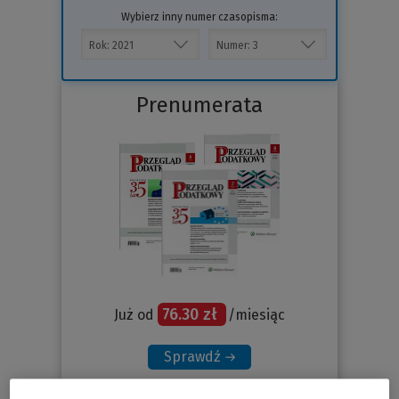
Wybierz inny numer czasopisma:
Prenumerata
76.30 zł
Już od
/miesiąc
Sprawdź