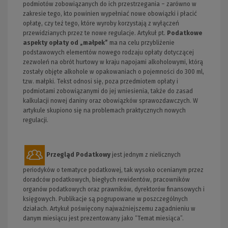
podmiotów zobowiązanych do ich przestrzegania – zarówno w
zakresie tego, kto powinien wypełniać nowe obowiązki i płacić
opłatę, czy też tego, które wyroby korzystają z wyłączeń
przewidzianych przez te nowe regulacje. Artykuł pt.
Podatkowe
aspekty opłaty od „małpek”
ma na celu przybliżenie
podstawowych elementów nowego rodzaju opłaty dotyczącej
zezwoleń na obrót hurtowy w kraju napojami alkoholowymi, którą
zostały objęte alkohole w opakowaniach o pojemności do 300 ml,
tzw. małpki. Tekst odnosi się, poza przedmiotem opłaty i
podmiotami zobowiązanymi do jej wniesienia, także do zasad
kalkulacji nowej daniny oraz obowiązków sprawozdawczych. W
artykule skupiono się na problemach praktycznych nowych
regulacji.
Przegląd Podatkowy
jest jednym z nielicznych
periodyków o tematyce podatkowej, tak wysoko ocenianym przez
doradców podatkowych, biegłych rewidentów, pracowników
organów podatkowych oraz prawników, dyrektorów finansowych i
księgowych. Publikacje są pogrupowane w poszczególnych
działach. Artykuł poświęcony najważniejszemu zagadnieniu w
danym miesiącu jest prezentowany jako “Temat miesiąca”.