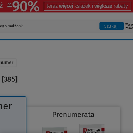
Wysz
Szukaj
zaaw
 numer
 [385]
mer
Prenumerata
Link
do