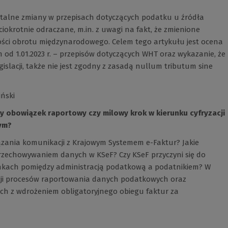
talne zmiany w przepisach dotyczących podatku u źródła
ściokrotnie odraczane, m.in. z uwagi na fakt, że zmienione
tości obrotu międzynarodowego. Celem tego artykułu jest ocena
od 1.01.2023 r. ­– przepisów dotyczących WHT oraz wykazanie, że
islacji, także nie jest zgodny z zasadą nullum tributum sine
iński
wy obowiązek raportowy czy milowy krok w kierunku cyfryzacji
ym?
ązania komunikacji z Krajowym Systemem e-Faktur? Jakie
przechowywaniem danych w KSeF? Czy KSeF przyczyni się do
osunkach pomiędzy administracją podatkową a podatnikiem? W
acji procesów raportowania danych podatkowych oraz
ch z wdrożeniem obligatoryjnego obiegu faktur za