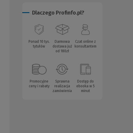
Dlaczego Profinfo.pl?
Ponad 10 tys.
Darmowa
Czat online z
tytułów
dostawa już
konsultantem
od 180zł
Promocyjne
Sprawna
Dostęp do
ceny i rabaty
realizacja
ebooka w 5
zamówienia
minut