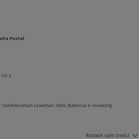
wita Pustuł
 US 3
h Confederation Lewiatan: ViDA, National e-Invoicing
Rozwiń spis treści