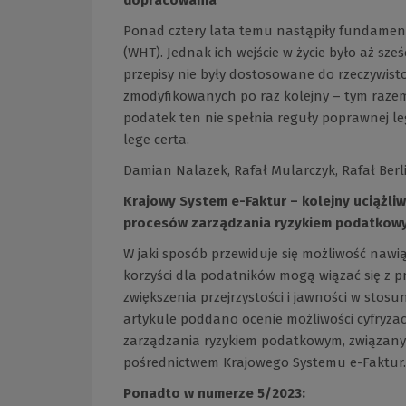
Ponad cztery lata temu nastąpiły fundamen
(WHT). Jednak ich wejście w życie było aż sze
przepisy nie były dostosowane do rzeczywis
zmodyfikowanych po raz kolejny – tym razem 
podatek ten nie spełnia reguły poprawnej leg
lege certa.
Damian Nalazek, Rafał Mularczyk, Rafał Berl
Krajowy System e-Faktur – kolejny uciążli
procesów zarządzania ryzykiem podatkow
W jaki sposób przewiduje się możliwość nawi
korzyści dla podatników mogą wiązać się z 
zwiększenia przejrzystości i jawności w st
artykule poddano ocenie możliwości cyfryz
zarządzania ryzykiem podatkowym, związany
pośrednictwem Krajowego Systemu e-Faktur.
Ponadto w numerze 5/2023: