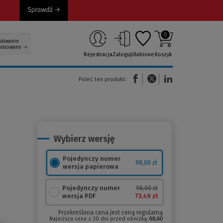
0
ukiwanie
ansowane
Rejestracja
Zaloguj
Ulubione
Koszyk
(Nowe okno)
(Link do innej strony)
(Link do innej strony)
Poleć ten produkt:
Wybierz wersję
Pojedynczy numer
98,00 zł
wersja papierowa
Pojedynczy numer
98,00 zł
73,49 zł
wersja PDF
Przekreślona cena jest ceną regularną
Najniższa cena z 30 dni przed obniżką:
68,60