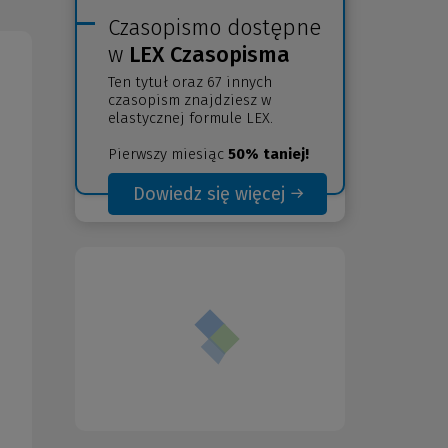
Czasopismo dostępne
w
LEX Czasopisma
Ten tytuł oraz 67 innych
czasopism znajdziesz w
elastycznej formule LEX.
Pierwszy miesiąc
50% taniej!
Dowiedz się więcej
(Nowe
(Link
okno)
do
innej
strony)