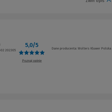
Zwiń opis
5,0/5
3
Dane producenta: Wolters Kluwer Polska
502 202305
Poznaj opinie