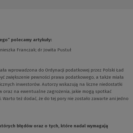
go” polecamy artykuły:
Agnieszka Franczak; dr Jowita Pustuł
tała wprowadzona do Ordynacji podatkowej przez Polski Ład
ło być zwiększenie pewności prawa podatkowego, a także miała
gicznych inwestorów. Autorzy wskazują na liczne niedostatki
w oraz na ewentualne zagrożenia, jakie mogą spotkać
i. Warto też dodać, że do tej pory nie zostało zawarte ani jedno
ektórych błędów oraz o tych, które nadal wymagają