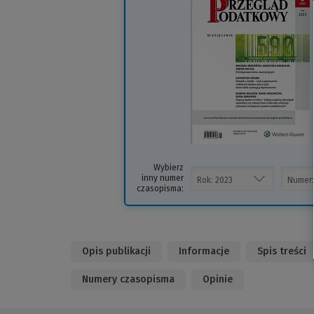
i
s
Wybierz
inny numer
czasopisma:
Opis publikacji
Informacje
Spis treści
Numery czasopisma
Opinie