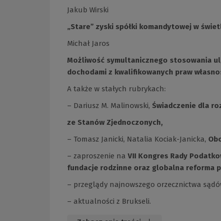
Jakub Wirski
„Stare” zyski spółki komandytowej w świet
Michał Jaros
Możliwość symultanicznego stosowania ulgi
dochodami z kwalifikowanych praw własności
A także w stałych rubrykach:
– Dariusz M. Malinowski,
Świadczenie dla r
ze Stanów Zjednoczonych,
– Tomasz Janicki, Natalia Kociak-Janicka,
Obo
– zaproszenie na
VII Kongres Rady Podatkow
fundacje rodzinne oraz globalna reforma
– przeglądy najnowszego orzecznictwa sądów
– aktualności z Brukseli.