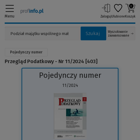
0
Menu
Zaloguj
Ulubione
Koszyk
Wyszukiwanie
Szukaj
zaawansowane
Pojedynczy numer
Przegląd Podatkowy - Nr 11/2024 [403]
Pojedynczy numer
11/2024
(Link
do
innej
strony)