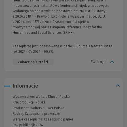
Nauki z 5.01.2024 r. w sprawie wykazu czasopism naukowych
i recenzowanych materiałów z konferencji międzynarodowych,
wydanego na podstawie na podstawie art. 267 ust. 3 ustawy
z 20.07.2018 r. – Prawo o szkolnictwie wyższym i nauce, Dz.U.
z 2024 r. poz. 1571 ze zm.). Czasopismo jest ujęte w
międzynarodowej bazie European Reference Index for the
Humanities and Social Sciences (ERIH+).
Czasopismo jest indeksowane w bazie ICI Journals Master List za
rok 2024 (ICV 2024 = 60.87).
Zwiń opis
Zobacz spis treści
Informacje
Wydawnictwo:
Wolters Kluwer Polska
Kraj produkcji: Polska
Producent:
Wolters Kluwer Polska
Rodzaj:
Czasopisma prawnicze
Wersje czasopisma:
Czasopismo papier
Rok publikacji:
2024