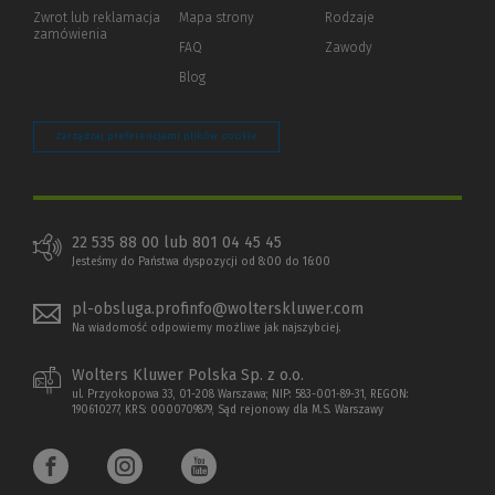
okno)
do
Zwrot lub reklamacja
Mapa strony
Rodzaje
innej
zamówienia
strony)
FAQ
Zawody
Blog
Zarządzaj preferencjami plików cookie
22 535 88 00 lub 801 04 45 45
Jesteśmy do Państwa dyspozycji od 8:00 do 16:00
pl-obsluga.profinfo@wolterskluwer.com
Na wiadomość odpowiemy możliwe jak najszybciej.
Wolters Kluwer Polska Sp. z o.o.
ul. Przyokopowa 33, 01-208 Warszawa; NIP: 583-001-89-31, REGON:
190610277, KRS: 0000709879, Sąd rejonowy dla M.S. Warszawy