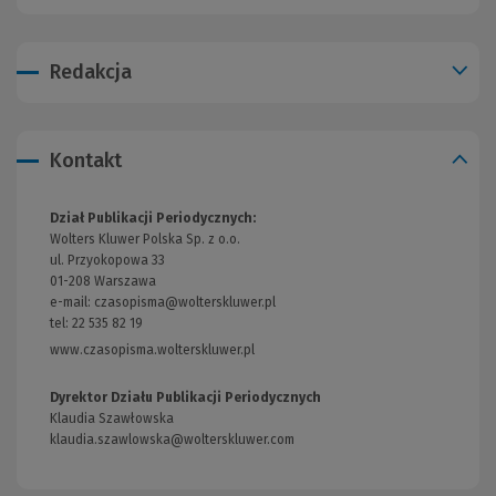
Redakcja
Kontakt
Dział Publikacji Periodycznych:
Wolters Kluwer Polska Sp. z o.o.
ul. Przyokopowa 33
01-208 Warszawa
e-mail:
czasopisma@wolterskluwer.pl
tel: 22 535 82 19
www.czasopisma.wolterskluwer.pl
(Link
do
innej
Dyrektor Działu Publikacji Periodycznych
strony)
Klaudia Szawłowska
klaudia.szawlowska@wolterskluwer.com