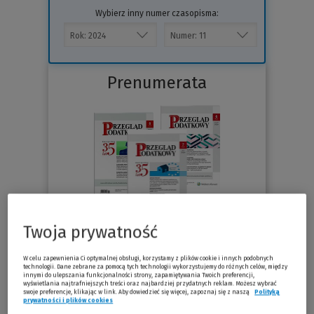
Wybierz inny numer czasopisma:
Prenumerata
Twoja prywatność
76.30 zł
Już od
/miesiąc
W celu zapewnienia Ci optymalnej obsługi, korzystamy z plików cookie i innych podobnych
technologii. Dane zebrane za pomocą tych technologii wykorzystujemy do różnych celów, między
innymi do ulepszania funkcjonalności strony, zapamiętywania Twoich preferencji,
Sprawdź
wyświetlania najtrafniejszych treści oraz najbardziej przydatnych reklam. Możesz wybrać
swoje preferencje, klikając w link. Aby dowiedzieć się więcej, zapoznaj się z naszą
Polityką
prywatności i plików cookies
(Nowe okno)
(Link do innej strony)