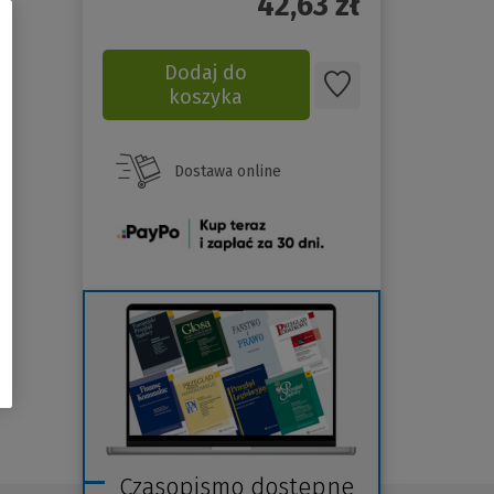
42,63
zł
Dodaj do
koszyka
Dostawa online
(Nowe
okno)
Czasopismo dostępne