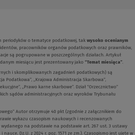
ch periodyków o tematyce podatkowej, tak
wysoko ocenianym
ewidentów, pracowników organów podatkowych oraz prawników,
kacje są pogrupowane w poszczególnych działach. Artykuł
danym miesiącu jest prezentowany jako
“Temat miesiąca”
.
pornych i skomplikowanych zagadnień podatkowych) są
cja Podatkowa”, „Krajowa Administracja Skarbowa”,
ekucyjne”, „Prawo karne skarbowe”. Dział “Orzecznictwo”
skich sądów administracyjnych oraz wyroków Trybunału
wego” Autor otrzymuje 40 pkt (zgodnie z załącznikiem do
 sprawie wykazu czasopism naukowych i recenzowanych
 wydanego na podstawie na podstawie art. 267 ust. 3 ustawy
i nauce, Dz.U. z 2024 r. poz. 1571 ze zm.). Czasopismo jest ujęte w