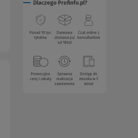
Dlaczego Profinfo.pl?
Ponad 10 tys.
Darmowa
Czat online z
tytułów
dostawa już
konsultantem
od 180zł
Promocyjne
Sprawna
Dostęp do
ceny i rabaty
realizacja
ebooka w 5
zamówienia
minut