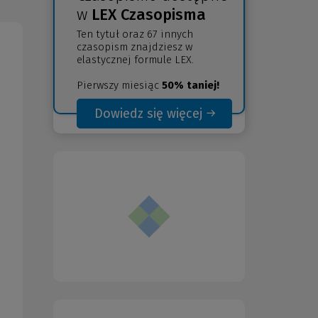
w
LEX Czasopisma
Ten tytuł oraz 67 innych
czasopism znajdziesz w
elastycznej formule LEX.
Pierwszy miesiąc
50% taniej!
Dowiedz się więcej
(Nowe
(Link
okno)
do
innej
strony)