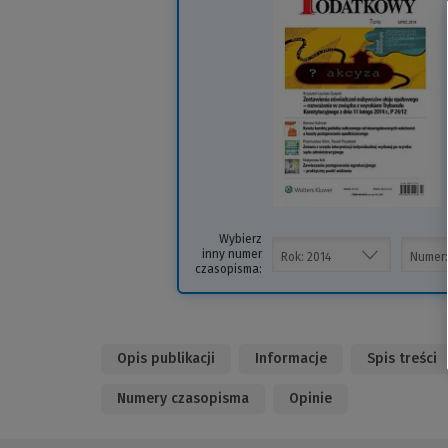
i
s
Wybierz
inny numer
czasopisma:
Opis publikacji
Informacje
Spis treści
Numery czasopisma
Opinie