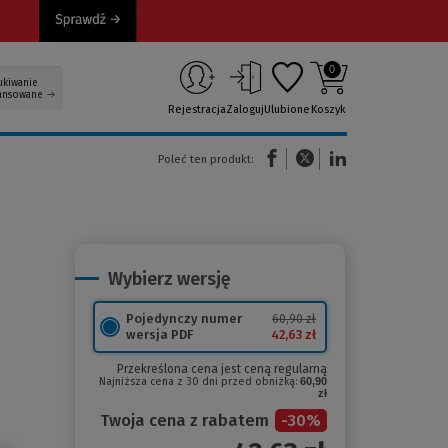
0
ukiwanie
ansowane
Rejestracja
Zaloguj
Ulubione
Koszyk
(Nowe okno)
(Link do innej strony)
(Link do innej strony)
Poleć ten produkt:
Wybierz wersję
Pojedynczy numer
60,90 zł
42,63 zł
wersja PDF
Przekreślona cena jest ceną regularną
Najniższa cena z 30 dni przed obniżką:
60,90
zł
Twoja cena z rabatem
-
30
%