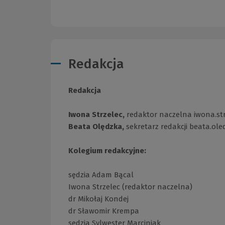
Redakcja
Redakcja
Iwona Strzelec,
redaktor naczelna iwona.s
Beata Olędzka,
sekretarz redakcji beata.o
Kolegium redakcyjne:
sędzia Adam Bącal
Iwona Strzelec (redaktor naczelna)
dr Mikołaj Kondej
dr Sławomir Krempa
sędzia Sylwester Marciniak