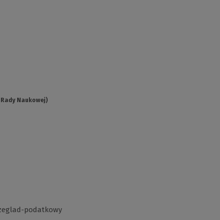
y Rady Naukowej)
rzeglad-podatkowy
(Link