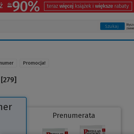
Wysz
Szukaj
zaaw
 numer
Promocja!
[279]
mer
Prenumerata
Link
do