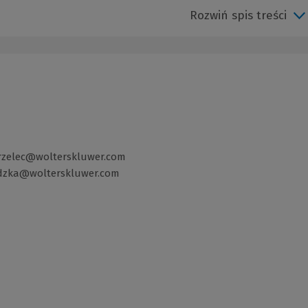
Rozwiń spis treści
trzelec@wolterskluwer.com
ledzka@wolterskluwer.com