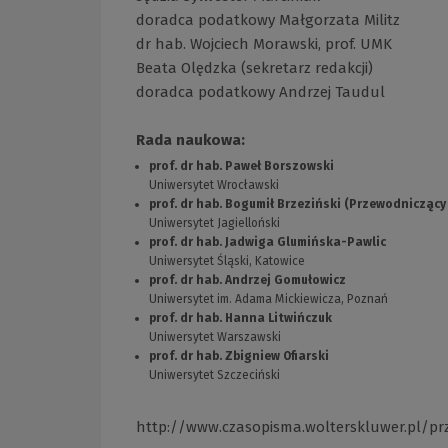
doradca podatkowy Małgorzata Militz
dr hab. Wojciech Morawski, prof. UMK
Beata Olędzka (sekretarz redakcji)
doradca podatkowy Andrzej Taudul
Rada naukowa:
prof. dr hab. Paweł Borszowski
Uniwersytet Wrocławski
prof. dr hab. Bogumił Brzeziński (Przewodnicząc
Uniwersytet Jagielloński
prof. dr hab. Jadwiga Glumińska-Pawlic
Uniwersytet Śląski, Katowice
prof. dr hab. Andrzej Gomułowicz
Uniwersytet im. Adama Mickiewicza, Poznań
prof. dr hab. Hanna Litwińczuk
Uniwersytet Warszawski
prof. dr hab. Zbigniew Ofiarski
Uniwersytet Szczeciński
http://www.czasopisma.wolterskluwer.pl/p