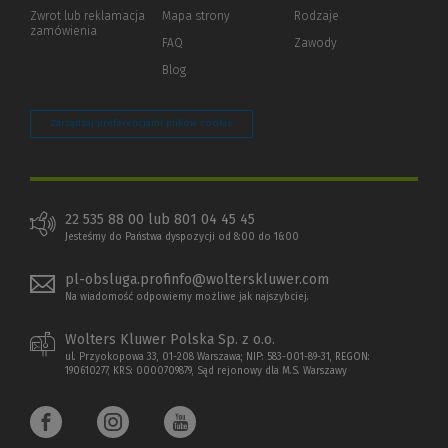
okno)
do
Zwrot lub reklamacja
Mapa strony
Rodzaje
innej
zamówienia
strony)
FAQ
Zawody
Blog
Zarządzaj preferencjami plików cookie
22 535 88 00 lub 801 04 45 45
Jesteśmy do Państwa dyspozycji od 8:00 do 16:00
pl-obsluga.profinfo@wolterskluwer.com
Na wiadomość odpowiemy możliwe jak najszybciej.
Wolters Kluwer Polska Sp. z o.o.
ul. Przyokopowa 33, 01-208 Warszawa; NIP: 583-001-89-31, REGON:
190610277, KRS: 0000709879, Sąd rejonowy dla M.S. Warszawy