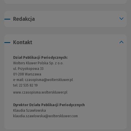
Redakcja
Kontakt
Dział Publikacji Periodycznych:
Wolters Kluwer Polska Sp. z o.o.
ul. Przyokopowa 33
01-208 Warszawa
e-mail:
czasopisma@wolterskluwer.pl
tel: 22 535 82 19
www.czasopisma.wolterskluwer.pl
(Link
do
innej
Dyrektor Działu Publikacji Periodycznych
strony)
Klaudia Szawłowska
klaudia.szawlowska@wolterskluwer.com