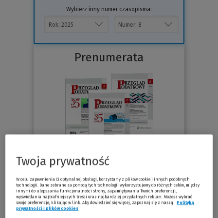
Wybierz inny numer czasopisma:
Prenumerata
Twoja prywatność
76.30 zł
Już od
/miesiąc
W celu zapewnienia Ci optymalnej obsługi, korzystamy z plików cookie i innych podobnych
technologii. Dane zebrane za pomocą tych technologii wykorzystujemy do różnych celów, między
innymi do ulepszania funkcjonalności strony, zapamiętywania Twoich preferencji,
Sprawdź
wyświetlania najtrafniejszych treści oraz najbardziej przydatnych reklam. Możesz wybrać
swoje preferencje, klikając w link. Aby dowiedzieć się więcej, zapoznaj się z naszą
Polityką
prywatności i plików cookies
(Nowe okno)
(Link do innej strony)