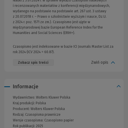
Nauki z 5.01.2024 r. w sprawie wykazu czasopism naukowych
i recenzowanych materiałów z konferencji międzynarodowych,
wydanego na podstawie na podstawie art. 267 ust. 3 ustawy
z 20.07.2018 r. – Prawo o szkolnictwie wyższym i nauce, Dz.U.
z 2024 r. poz. 1571 ze zm.). Czasopismo jest ujęte w
międzynarodowej bazie European Reference Index for the
Humanities and Social Sciences (ERIH+).
Czasopismo jest indeksowane w bazie ICI Journals Master List za
rok 2024 (ICV 2024 = 60.87).
Zwiń opis
Zobacz spis treści
Informacje
Wydawnictwo:
Wolters Kluwer Polska
Kraj produkcji: Polska
Producent:
Wolters Kluwer Polska
Rodzaj:
Czasopisma prawnicze
Wersje czasopisma:
Czasopismo papier
Rok publikacji:
2025