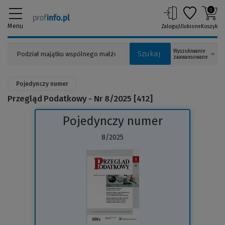
0
Menu
Zaloguj
Ulubione
Koszyk
Wyszukiwanie
Szukaj
zaawansowane
Pojedynczy numer
Przegląd Podatkowy - Nr 8/2025 [412]
Pojedynczy numer
8/2025
(Link
do
innej
strony)