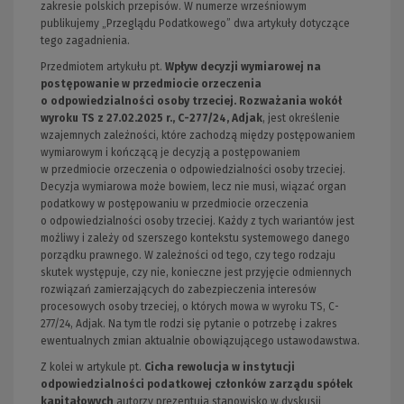
zakresie polskich przepisów. W numerze wrześniowym
publikujemy „Przeglądu Podatkowego” dwa artykuły dotyczące
tego zagadnienia.
Przedmiotem artykułu pt.
Wpływ decyzji wymiarowej na
postępowanie w przedmiocie orzeczenia
o odpowiedzialności osoby trzeciej. Rozważania wokół
wyroku TS z 27.02.2025 r., C-277/24, Adjak
, jest określenie
wzajemnych zależności, które zachodzą między postępowaniem
wymiarowym i kończącą je decyzją a postępowaniem
w przedmiocie orzeczenia o odpowiedzialności osoby trzeciej.
Decyzja wymiarowa może bowiem, lecz nie musi, wiązać organ
podatkowy w postępowaniu w przedmiocie orzeczenia
o odpowiedzialności osoby trzeciej. Każdy z tych wariantów jest
możliwy i zależy od szerszego kontekstu systemowego danego
porządku prawnego. W zależności od tego, czy tego rodzaju
skutek występuje, czy nie, konieczne jest przyjęcie odmiennych
rozwiązań zamierzających do zabezpieczenia interesów
procesowych osoby trzeciej, o których mowa w wyroku TS, C-
277/24, Adjak. Na tym tle rodzi się pytanie o potrzebę i zakres
ewentualnych zmian aktualnie obowiązującego ustawodawstwa.
Z kolei w artykule pt.
Cicha rewolucja w instytucji
odpowiedzialności podatkowej członków zarządu spółek
kapitałowych
autorzy prezentują stanowisko w dyskusji