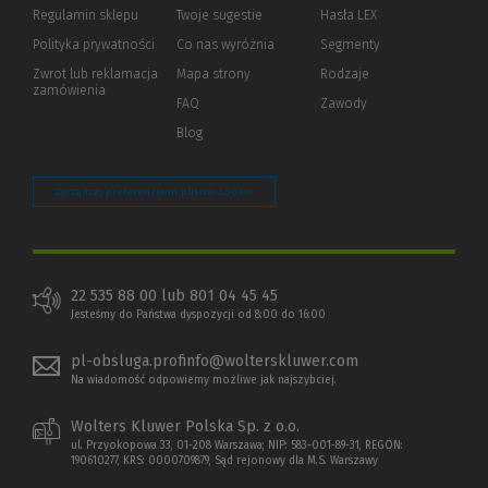
okno)
do
Regulamin sklepu
Twoje sugestie
Hasła LEX
innej
strony)
Polityka prywatności
(Nowe
(Link
Co nas wyróżnia
Segmenty
okno)
do
Zwrot lub reklamacja
Mapa strony
Rodzaje
innej
zamówienia
strony)
FAQ
Zawody
Blog
Zarządzaj preferencjami plików cookie
22 535 88 00 lub 801 04 45 45
Jesteśmy do Państwa dyspozycji od 8:00 do 16:00
pl-obsluga.profinfo@wolterskluwer.com
Na wiadomość odpowiemy możliwe jak najszybciej.
Wolters Kluwer Polska Sp. z o.o.
ul. Przyokopowa 33, 01-208 Warszawa; NIP: 583-001-89-31, REGON:
190610277, KRS: 0000709879, Sąd rejonowy dla M.S. Warszawy