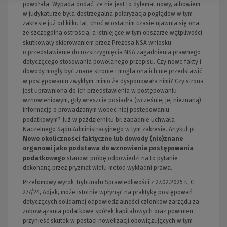
powołała. Wypada dodać, że nie jest to dylemat nowy, albowiem
w judykaturze była dostrzegalna polaryzacja poglądów w tym
zakresie już od kilku lat, choć w ostatnim czasie ujawnia się ona
ze szczególną ostrością, a istniejące w tym obszarze wątpliwości
skutkowały skierowaniem przez Prezesa NSA wniosku
o przedstawienie do rozstrzygnięcia NSA zagadnienia prawnego
dotyczącego stosowania powołanego przepisu. Czy nowe fakty i
dowody mogły być znane stronie i mogła ona ich nie przedstawić
w postępowaniu zwykłym, mimo że dysponowała nimi? Czy strona
jest uprawniona do ich przedstawienia w postępowaniu
wznowieniowym, gdy wreszcie posiadła (wcześniej jej nieznaną)
informację o prowadzonym wobec niej postępowaniu
podatkowym? Już w październiku br. zapadnie uchwała
Naczelnego Sądu Administracyjnego w tym zakresie. Artykuł pt.
Nowe okoliczności faktyczne lub dowody (nie)znane
organowi jako podstawa do wznowienia postępowania
podatkowego
stanowi próbę odpowiedzi na to pytanie
dokonaną przez pryzmat wielu metod wykładni prawa.
Przełomowy wyrok Trybunału Sprawiedliwości z 27.02.2025 r., C-
277/24, Adjak, może istotnie wpłynąć na praktykę postępowań
dotyczących solidarnej odpowiedzialności członków zarządu za
zobowiązania podatkowe spółek kapitałowych oraz powinien
przynieść skutek w postaci nowelizacji obowiązujących w tym