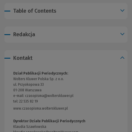
Table of Contents
Redakcja
Kontakt
Dział Publikacji Periodycznych:
Wolters Kluwer Polska Sp. z o.o.
ul. Przyokopowa 33
01-208 Warszawa
e-mail:
czasopisma@wolterskluwer.pl
tel: 22 535 82 19
www.czasopisma.wolterskluwer.pl
(Link
do
innej
Dyrektor Działu Publikacji Periodycznych
strony)
Klaudia Szawłowska