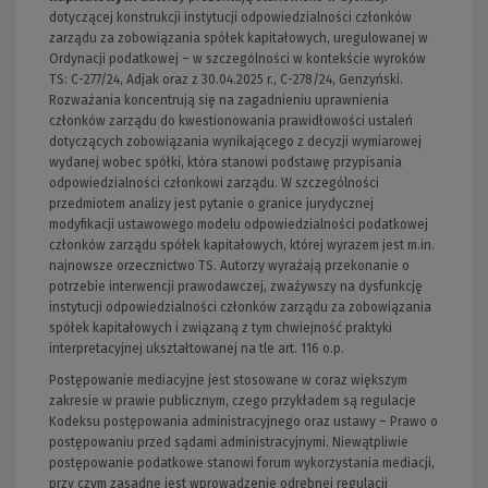
dotyczącej konstrukcji instytucji odpowiedzialności członków
zarządu za zobowiązania spółek kapitałowych, uregulowanej w
Ordynacji podatkowej – w szczególności w kontekście wyroków
TS: C-277/24, Adjak oraz z 30.04.2025 r., C-278/24, Genzyński.
Rozważania koncentrują się na zagadnieniu uprawnienia
członków zarządu do kwestionowania prawidłowości ustaleń
dotyczących zobowiązania wynikającego z decyzji wymiarowej
wydanej wobec spółki, która stanowi podstawę przypisania
odpowiedzialności członkowi zarządu. W szczególności
przedmiotem analizy jest pytanie o granice jurydycznej
modyfikacji ustawowego modelu odpowiedzialności podatkowej
członków zarządu spółek kapitałowych, której wyrazem jest m.in.
najnowsze orzecznictwo TS. Autorzy wyrażają przekonanie o
potrzebie interwencji prawodawczej, zważywszy na dysfunkcję
instytucji odpowiedzialności członków zarządu za zobowiązania
spółek kapitałowych i związaną z tym chwiejność praktyki
interpretacyjnej ukształtowanej na tle art. 116 o.p.
Postępowanie mediacyjne jest stosowane w coraz większym
zakresie w prawie publicznym, czego przykładem są regulacje
Kodeksu postępowania administracyjnego oraz ustawy – Prawo o
postępowaniu przed sądami administracyjnymi. Niewątpliwie
postępowanie podatkowe stanowi forum wykorzystania mediacji,
przy czym zasadne jest wprowadzenie odrębnej regulacji