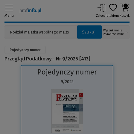
0
Menu
Zaloguj
Ulubione
Koszyk
Wyszukiwanie
Szukaj
zaawansowane
Pojedynczy numer
Przegląd Podatkowy - Nr 9/2025 [413]
Pojedynczy numer
9/2025
(Link
do
innej
strony)