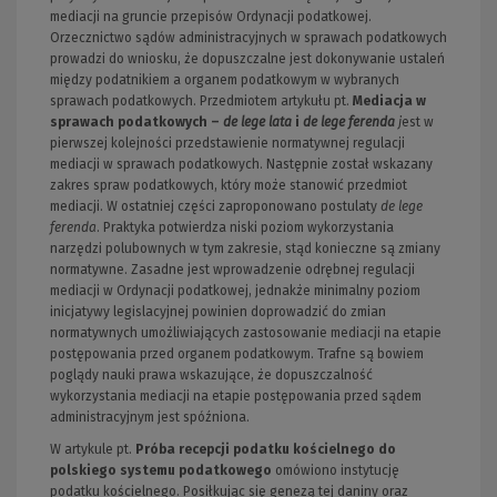
mediacji na gruncie przepisów Ordynacji podatkowej.
Orzecznictwo sądów administracyjnych w sprawach podatkowych
prowadzi do wniosku, że dopuszczalne jest dokonywanie ustaleń
między podatnikiem a organem podatkowym w wybranych
sprawach podatkowych. Przedmiotem artykułu pt.
Mediacja w
sprawach podatkowych –
de lege lata
i
de lege ferenda
j
est w
pierwszej kolejności przedstawienie normatywnej regulacji
mediacji w sprawach podatkowych. Następnie został wskazany
zakres spraw podatkowych, który może stanowić przedmiot
mediacji. W ostatniej części zaproponowano postulaty
de lege
ferenda
. Praktyka potwierdza niski poziom wykorzystania
narzędzi polubownych w tym zakresie, stąd konieczne są zmiany
normatywne. Zasadne jest wprowadzenie odrębnej regulacji
mediacji w Ordynacji podatkowej, jednakże minimalny poziom
inicjatywy legislacyjnej powinien doprowadzić do zmian
normatywnych umożliwiających zastosowanie mediacji na etapie
postępowania przed organem podatkowym. Trafne są bowiem
poglądy nauki prawa wskazujące, że dopuszczalność
wykorzystania mediacji na etapie postępowania przed sądem
administracyjnym jest spóźniona.
W artykule pt.
Próba recepcji podatku kościelnego do
polskiego systemu podatkowego
omówiono instytucję
podatku kościelnego. Posiłkując się genezą tej daniny oraz