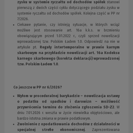
zysku w systemie ryczałtu od dochodów spółek
stanowi
pierwszą z dwóch części cyklu dotyczącego podziału zysku w
systemie ryczałtu od dochodów spółek. Kolejna część w PP nr
7/2026.
Ciekawe pytanie, czy istnieją sytuacje, w których wciąż
możliwe jest stosowanie art. 16a k.k.s. w brzmieniu
obowiązującym przed 1.01.2022 r., czyli sprzed nowelizacji
wprowadzonej tzw. Polskim Ładem 1.0. Odpowiedź na nie w
artykule pt.
Reguły intertemporalne w prawie karnym
skarbowym na przykładzie nowelizacji art. 16a Kodeksu
karnego skarbowego (korekta deklaracji) wprowadzonej
tzw. Polskim Ładem 1.0
.
Co jeszcze w PP nr 6/2026?
Wyłom w proceduralnej barykadzie – nowelizacja ustawy
o podatku od spadków i darowizn – możliwość
przywrócenia terminu do złożenia zgłoszenia SD-Z2
. W
dniu 7.01.2026 r. weszła w życie niewielka objętościowo, ale
bardzo istotna zmiana w prawie podatkowym.
Zwolnienie z opodatkowania dochodów z działalności w
specjalnej strefie ekonomicznej
. Zaprezentowana