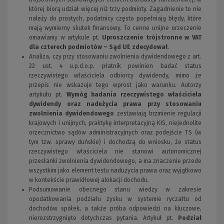
której biorą udział więcej niż trzy podmioty. Zagadnienie to nie
należy do prostych, podatnicy często popełniają błędy, które
mają wymierny skutek finansowy. To cenne unijne orzeczenie
omawiamy w artykule pt.
Uproszczenie trójstronne w VAT
dla czterech podmiotów – Sąd UE zdecydował
.
Analiza, czy przy stosowaniu zwolnienia dywidendowego z art.
22 ust. 4 u.p.d.o.p. płatnik powinien badać status
rzeczywistego właściciela odbiorcy dywidendy, mimo że
przepis nie wskazuje tego wprost jako warunku. Autorzy
artykułu pt.
Wymóg badania rzeczywistego właściciela
dywidendy oraz nadużycia prawa przy stosowaniu
zwolnienia dywidendowego
zestawiają brzmienie regulacji
krajowych i unijnych, praktykę interpretacyjną KIS, niejednolite
orzecznictwo sądów administracyjnych oraz podejście TS (w
tym tzw. sprawy duńskie) i dochodzą do wniosku, że status
rzeczywistego właściciela nie stanowi autonomicznej
przesłanki zwolnienia dywidendowego, a ma znaczenie przede
wszystkim jako element testu nadużycia prawa oraz wyjątkowo
w kontekście prawidłowej alokacji dochodu.
Podsumowanie obecnego stanu wiedzy w zakresie
opodatkowania podziału zysku w systemie ryczałtu od
dochodów spółek, a także próba odpowiedzi na kluczowe,
nierozstrzygnięte dotychczas pytania. Artykuł pt.
Podział