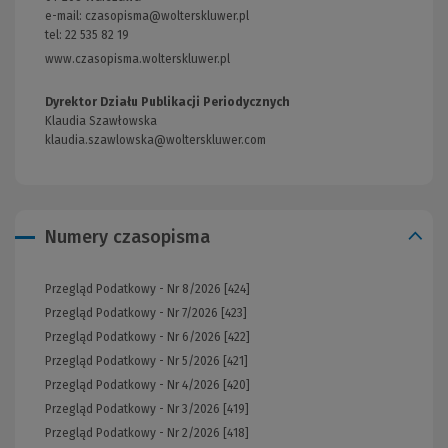
e-mail:
czasopisma@wolterskluwer.pl
tel: 22 535 82 19
www.czasopisma.wolterskluwer.pl
(Link
do
innej
Dyrektor Działu Publikacji Periodycznych
strony)
Klaudia Szawłowska
klaudia.szawlowska@wolterskluwer.com
Numery czasopisma
Przegląd Podatkowy - Nr 8/2026 [424]
Przegląd Podatkowy - Nr 7/2026 [423]
Przegląd Podatkowy - Nr 6/2026 [422]
Przegląd Podatkowy - Nr 5/2026 [421]
Przegląd Podatkowy - Nr 4/2026 [420]
Przegląd Podatkowy - Nr 3/2026 [419]
Przegląd Podatkowy - Nr 2/2026 [418]