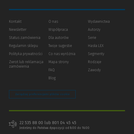
Kontakt
O nas
Wydawnictwa
Newsletter
Współpraca
Autorzy
Status zamówienia
Dla autorów
(Nowe
(Link
Serie
okno)
do
Regulamin sklepu
Twoje sugestie
Hasła LEX
innej
strony)
Polityka prywatności
(Nowe
(Link
Co nas wyróżnia
Segmenty
okno)
do
Zwrot lub reklamacja
Mapa strony
Rodzaje
innej
zamówienia
strony)
FAQ
Zawody
Blog
Zarządzaj preferencjami plików cookie
22 535 88 00 lub 801 04 45 45
Jesteśmy do Państwa dyspozycji od 8:00 do 16:00