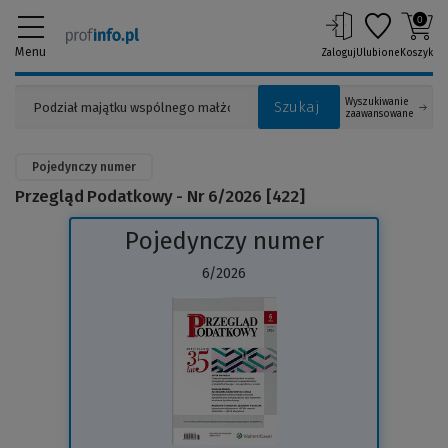
0
Menu
Zaloguj
Ulubione
Koszyk
Wyszukiwanie
Szukaj
zaawansowane
Pojedynczy numer
Przegląd Podatkowy - Nr 6/2026 [422]
Pojedynczy numer
6/2026
(Link
do
innej
strony)