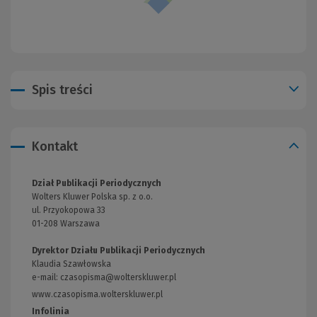
Spis treści
Kontakt
Dział Publikacji Periodycznych
Wolters Kluwer Polska sp. z o.o.
ul. Przyokopowa 33
01-208 Warszawa
Dyrektor Działu Publikacji Periodycznych
Klaudia Szawłowska
e-mail:
czasopisma@wolterskluwer.pl
www.czasopisma.wolterskluwer.pl
(Link
do
Infolinia