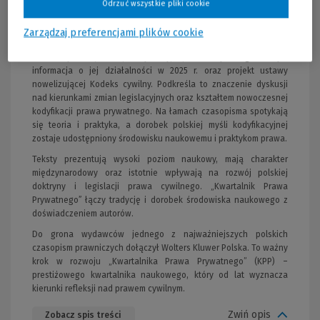
Odrzuć wszystkie pliki cookie
opisują prawo, ale osadzają je w szerokim, międzynarodowym
kontekście.
Zarządzaj preferencjami plików cookie
Istotnym elementem numeru są także materiały dokumentujące
dorobek polskiej Komisji Kodyfikacyjnej Prawa Cywilnego – w tym
informacja o jej działalności w 2025 r. oraz projekt ustawy
nowelizującej Kodeks cywilny. Podkreśla to znaczenie dyskusji
nad kierunkami zmian legislacyjnych oraz kształtem nowoczesnej
kodyfikacji prawa prywatnego. Na łamach czasopisma spotykają
się teoria i praktyka, a dorobek polskiej myśli kodyfikacyjnej
zostaje udostępniony środowisku naukowemu i praktykom prawa.
Teksty prezentują wysoki poziom naukowy, mają charakter
międzynarodowy oraz istotnie wpływają na rozwój polskiej
doktryny i legislacji prawa cywilnego. „Kwartalnik Prawa
Prywatnegoˮ łączy tradycję i dorobek środowiska naukowego z
doświadczeniem autorów.
Do grona wydawców jednego z najważniejszych polskich
czasopism prawniczych dołączył Wolters Kluwer Polska. To ważny
krok w rozwoju „Kwartalnika Prawa Prywatnego” (KPP) –
prestiżowego kwartalnika naukowego, który od lat wyznacza
kierunki refleksji nad prawem cywilnym.
Zwiń opis
Zobacz spis treści