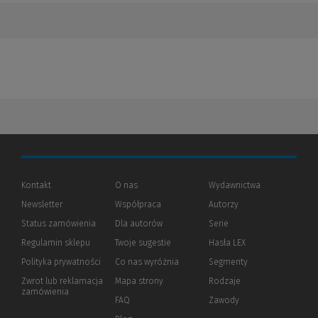
Kontakt
O nas
Wydawnictwa
Newsletter
Współpraca
Autorzy
Status zamówienia
Dla autorów
(Nowe
(Link
Serie
okno)
do
Regulamin sklepu
Twoje sugestie
Hasła LEX
innej
strony)
Polityka prywatności
(Nowe
(Link
Co nas wyróżnia
Segmenty
okno)
do
Zwrot lub reklamacja
Mapa strony
Rodzaje
innej
zamówienia
strony)
FAQ
Zawody