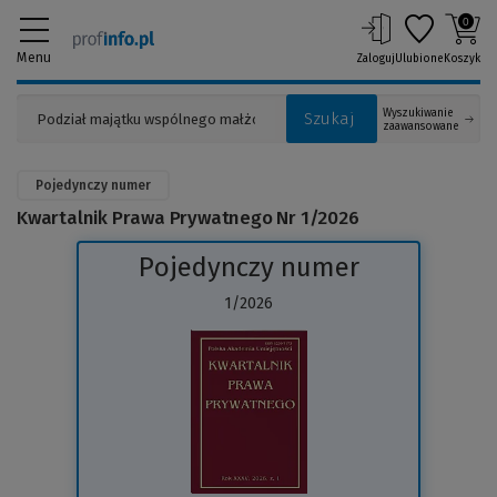
0
Menu
Zaloguj
Ulubione
Koszyk
Wyszukiwanie
Szukaj
zaawansowane
Pojedynczy numer
Kwartalnik Prawa Prywatnego Nr 1/2026
Pojedynczy numer
1/2026
(Link
do
innej
strony)