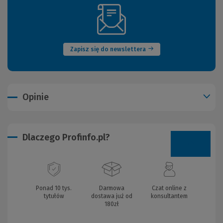
(Nowe
okno)
Zapisz się do newslettera
Opinie
Dlaczego Profinfo.pl?
Ponad 10 tys.
Darmowa
Czat online z
tytułów
dostawa już od
konsultantem
180zł