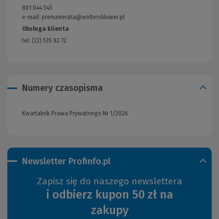
innej
801 044 545
strony)
e-mail: prenumerata@wolterskluwer.pl
Obsługa klienta
tel: (22) 535 82 72
Numery czasopisma
Kwartalnik Prawa Prywatnego Nr 1/2026
Newsletter Profinfo.pl
Zapisz się do naszego newslettera
i odbierz kupon 50 zł na
zakupy