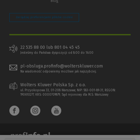
Blog
Zarządzaj preferencjami plików cookie
22 535 88 00 lub 801 04 45 45
Jesteśmy do Państwa dyspozycji od 8:00 do 16:00
pl-obsluga.profinfo@wolterskluwer.com
Na wiadomość odpowiemy możliwe jak najszybciej.
Wolters Kluwer Polska Sp. z o.o.
ul. Przyokopowa 33, 01-208 Warszawa; NIP: 583-001-89-31, REGON:
190610277, KRS: 0000709879, Sąd rejonowy dla M.S. Warszawy