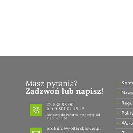
Masz pytania?
Kont
Zadzwoń lub napisz!
Newsl
Regu
22 535 88 00
lub 0 801 04 45 45
Polit
Jesteśmy do Państwa dyspozycji od
8:30 do 16:30
Waru
profinfo@wolterskluwer.pl