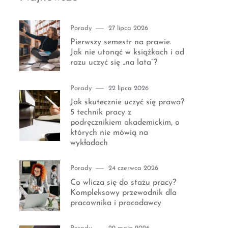
Category
Posted
Porady
27 lipca 2026
on
Pierwszy semestr na prawie.
Jak nie utonąć w książkach i od
razu uczyć się „na lata”?
Category
Posted
Porady
22 lipca 2026
on
Jak skutecznie uczyć się prawa?
5 technik pracy z
podręcznikiem akademickim, o
których nie mówią na
wykładach
Category
Posted
Porady
24 czerwca 2026
on
Co wlicza się do stażu pracy?
Kompleksowy przewodnik dla
pracownika i pracodawcy
Category
Posted