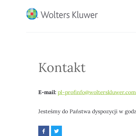
BLOG KSIĘGARNI PRO
Kontakt
E-mail:
pl-profinfo@wolterskluwer.com
Jesteśmy do Państwa dyspozycji w godzi
P
P
o
o