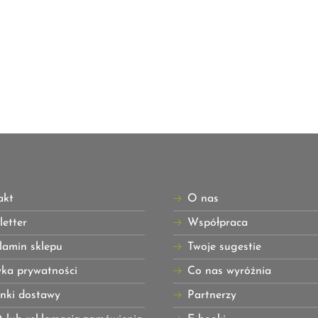
akt
O nas
etter
Współpraca
lamin sklepu
Twoje sugestie
yka prywatności
Co nas wyróżnia
nki dostawy
Partnerzy