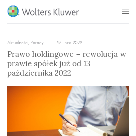
BLOG KSIĘGARNI
Men
PROFINFO.PL
Categories
Posted
Aktualności
,
Porady
28 lipca 2022
on
Prawo holdingowe – rewolucja w
prawie spółek już od 13
października 2022