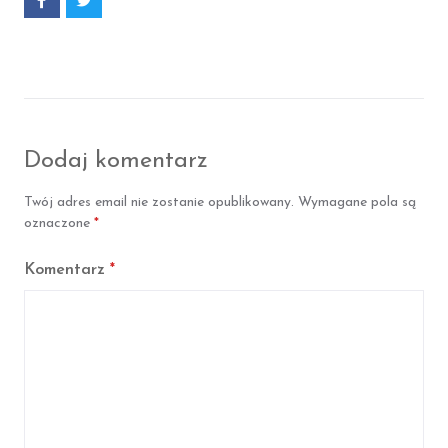
o
o
d
d
z
z
i
i
e
e
l
l
s
s
i
i
ę
ę
F
T
Dodaj komentarz
a
w
c
i
e
t
Twój adres email nie zostanie opublikowany.
Wymagane pola są
b
t
oznaczone
*
o
e
o
r
k
Komentarz
*