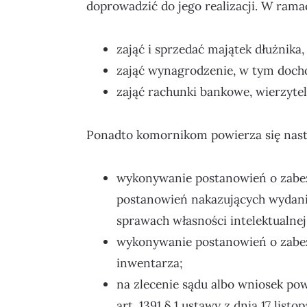
doprowadzić do jego realizacji. W ra
zająć i sprzedać majątek dłużnik
zająć wynagrodzenie, w tym dochod
zająć rachunki bankowe, wierzyte
Ponadto komornikom powierza się nast
wykonywanie postanowień o zabe
postanowień nakazujących wydan
sprawach własności intelektualnej
wykonywanie postanowień o zabez
inwentarza;
na zlecenie sądu albo wniosek p
art. 1391 § 1 ustawy z dnia 17 lis