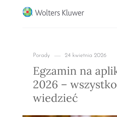
BLOG KSIĘGARNI PRO
Categories
Posted
Porady
24 kwietnia 2026
on
Egzamin na apli
2026 – wszystko
wiedzieć