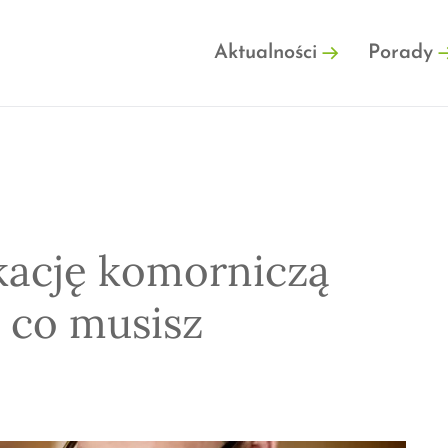
FINFO.PL
Aktualności
Porady
kację komorniczą
 co musisz