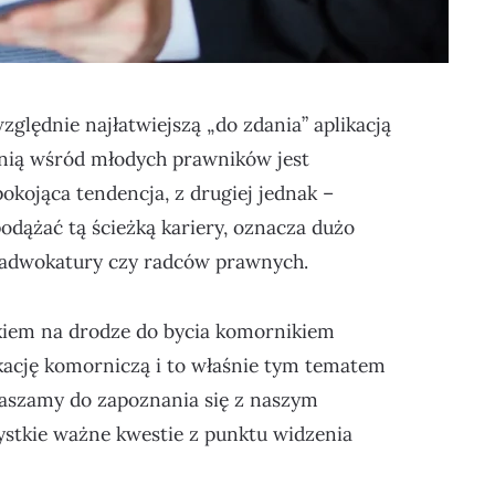
zględnie najłatwiejszą „do zdania” aplikacją
 nią wśród młodych prawników jest
pokojąca tendencja, z drugiej jednak –
podążać tą ścieżką kariery, oznacza dużo
 adwokatury czy radców prawnych.
iem na drodze do bycia komornikiem
kację komorniczą i to właśnie tym tematem
raszamy do zapoznania się z naszym
tkie ważne kwestie z punktu widzenia