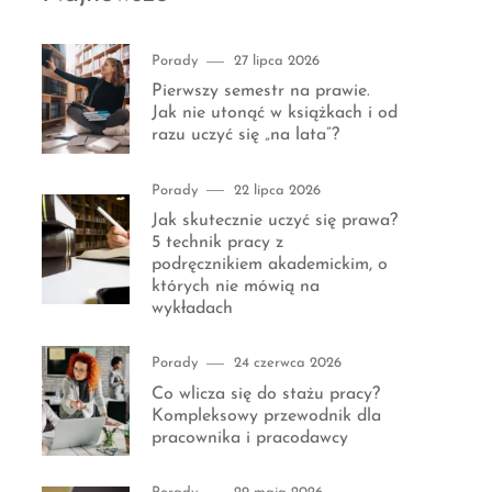
Category
Posted
Porady
27 lipca 2026
on
Pierwszy semestr na prawie.
Jak nie utonąć w książkach i od
razu uczyć się „na lata”?
Category
Posted
Porady
22 lipca 2026
on
Jak skutecznie uczyć się prawa?
5 technik pracy z
podręcznikiem akademickim, o
których nie mówią na
wykładach
Category
Posted
Porady
24 czerwca 2026
on
Co wlicza się do stażu pracy?
Kompleksowy przewodnik dla
pracownika i pracodawcy
Category
Posted