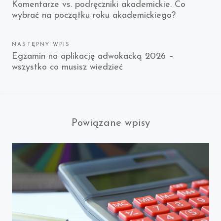
Previous
Komentarze vs. podręczniki akademickie. Co
wpisu
wybrać na początku roku akademickiego?
post:
NASTĘPNY WPIS
Next
Egzamin na aplikację adwokacką 2026 –
wszystko co musisz wiedzieć
post:
Powiązane wpisy