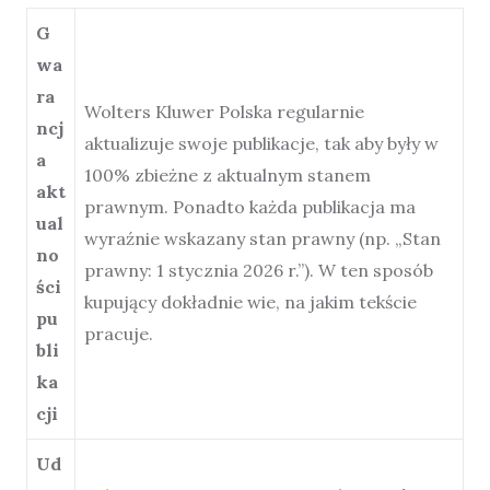
G
wa
ra
Wolters Kluwer Polska regularnie
ncj
aktualizuje swoje publikacje, tak aby były w
a
100% zbieżne z aktualnym stanem
akt
prawnym. Ponadto każda publikacja ma
ual
wyraźnie wskazany stan prawny (np. „Stan
no
prawny: 1 stycznia 2026 r.”). W ten sposób
ści
kupujący dokładnie wie, na jakim tekście
pu
pracuje.
bli
ka
cji
Ud