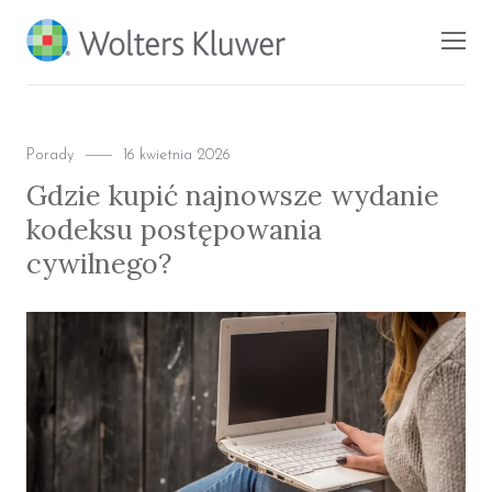
BLOG KSIĘGARNI
Men
PROFINFO.PL
Categories
Posted
Porady
16 kwietnia 2026
on
Gdzie kupić najnowsze wydanie
kodeksu postępowania
cywilnego?