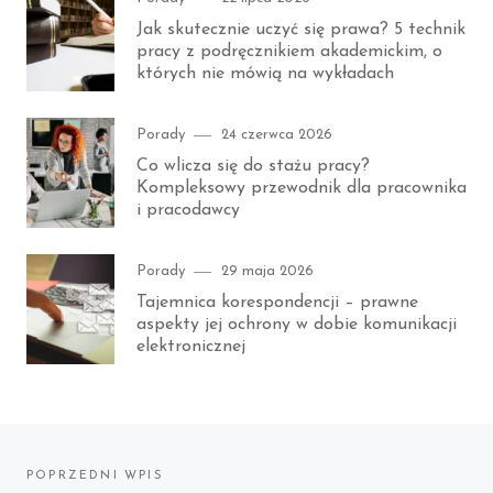
on
Jak skutecznie uczyć się prawa? 5 technik
pracy z podręcznikiem akademickim, o
których nie mówią na wykładach
Category
Posted
Porady
24 czerwca 2026
on
Co wlicza się do stażu pracy?
Kompleksowy przewodnik dla pracownika
i pracodawcy
Category
Posted
Porady
29 maja 2026
on
Tajemnica korespondencji – prawne
aspekty jej ochrony w dobie komunikacji
elektronicznej
Nawigacja
POPRZEDNI WPIS