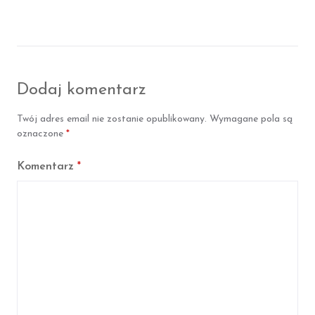
l
l
s
s
i
i
ę
ę
F
T
a
w
c
i
Dodaj komentarz
e
t
b
t
o
e
Twój adres email nie zostanie opublikowany.
Wymagane pola są
o
r
k
oznaczone
*
Komentarz
*