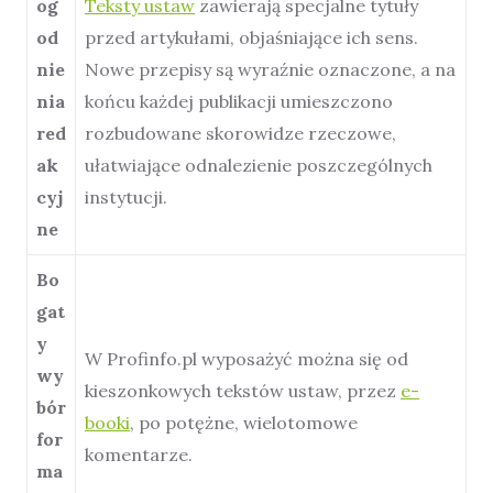
og
Teksty ustaw
zawierają specjalne tytuły
od
przed artykułami, objaśniające ich sens.
nie
Nowe przepisy są wyraźnie oznaczone, a na
nia
końcu każdej publikacji umieszczono
red
rozbudowane skorowidze rzeczowe,
ak
ułatwiające odnalezienie poszczególnych
cyj
instytucji.
ne
Bo
gat
y
W Profinfo.pl wyposażyć można się od
wy
kieszonkowych tekstów ustaw, przez
e-
bór
booki
, po potężne, wielotomowe
for
komentarze.
ma