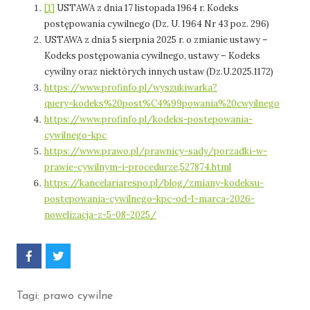
[1]
USTAWA z dnia 17 listopada 1964 r. Kodeks
postępowania cywilnego (Dz. U. 1964 Nr 43 poz. 296)
USTAWA z dnia 5 sierpnia 2025 r. o zmianie ustawy –
Kodeks postępowania cywilnego, ustawy – Kodeks
cywilny oraz niektórych innych ustaw (Dz.U.2025.1172)
https://www.profinfo.pl/wyszukiwarka?
query=kodeks%20post%C4%99powania%20cwyilnego
https://www.profinfo.pl/kodeks-postepowania-
cywilnego-kpc
https://www.prawo.pl/prawnicy-sady/porzadki-w-
prawie-cywilnym-i-procedurze,527874.html
https://kancelariarespo.pl/blog/zmiany-kodeksu-
postepowania-cywilnego-kpc-od-1-marca-2026-
nowelizacja-z-5-08-2025/
P
P
o
o
d
d
z
z
Tagi:
prawo cywilne
i
i
e
e