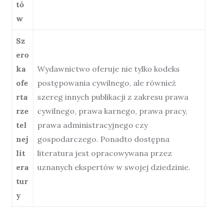
tó
w
Sz
ero
ka
Wydawnictwo oferuje nie tylko kodeks
ofe
postępowania cywilnego, ale również
rta
szereg innych publikacji z zakresu prawa
rze
cywilnego, prawa karnego, prawa pracy,
tel
prawa administracyjnego czy
nej
gospodarczego. Ponadto dostępna
lit
literatura jest opracowywana przez
era
uznanych ekspertów w swojej dziedzinie.
tur
y