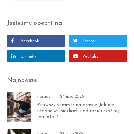
Jesteśmy obecni na
Facebook
Twitter
LinkedIn
YouTube
Najnowsze
Category
Posted
Porady
27 lipca 2026
on
Pierwszy semestr na prawie. Jak nie
utonąć w książkach i od razu uczyć się
„na lata”?
Category
Posted
Porady
22 lipca 2026