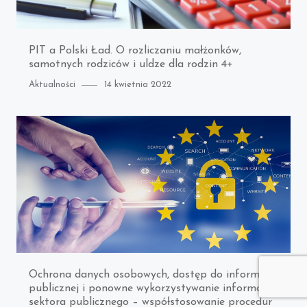
PIT a Polski Ład. O rozliczaniu małżonków,
samotnych rodziców i uldze dla rodzin 4+
Category
Posted
Aktualności
14 kwietnia 2022
on
Ochrona danych osobowych, dostęp do informacji
publicznej i ponowne wykorzystywanie informacji
sektora publicznego – współstosowanie procedur