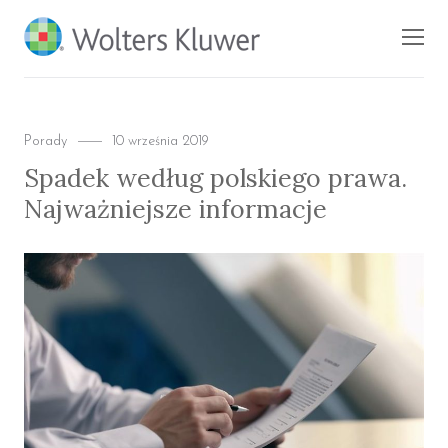
BLOG KSIĘGARNI
Men
PROFINFO.PL
Categories
Posted
Porady
10 września 2019
on
Spadek według polskiego prawa.
Najważniejsze informacje