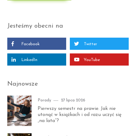
Jesteśmy obecni na
Facebook
Twitter
LinkedIn
YouTube
Najnowsze
Category
Posted
Porady
27 lipca 2026
on
Pierwszy semestr na prawie. Jak nie
utonąć w książkach i od razu uczyć się
„na lata”?