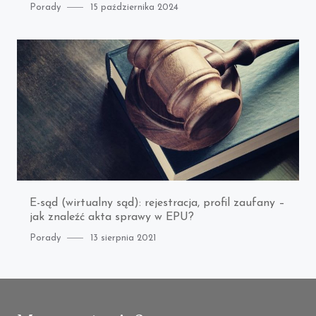
Category
Posted
Porady
15 października 2024
on
E-sąd (wirtualny sąd): rejestracja, profil zaufany –
jak znaleźć akta sprawy w EPU?
Category
Posted
Porady
13 sierpnia 2021
on