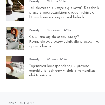
Category
Posted
Porady
22 lipca 2026
on
Jak skutecznie uczyć się prawa? 5 technik
pracy z podręcznikiem akademickim, o
których nie mówią na wykładach
Category
Posted
Porady
24 czerwca 2026
on
Co wlicza się do stażu pracy?
Kompleksowy przewodnik dla pracownika
i pracodawcy
Category
Posted
Porady
29 maja 2026
on
Tajemnica korespondencji – prawne
aspekty jej ochrony w dobie komunikacji
elektronicznej
Nawigacja
POPRZEDNI WPIS