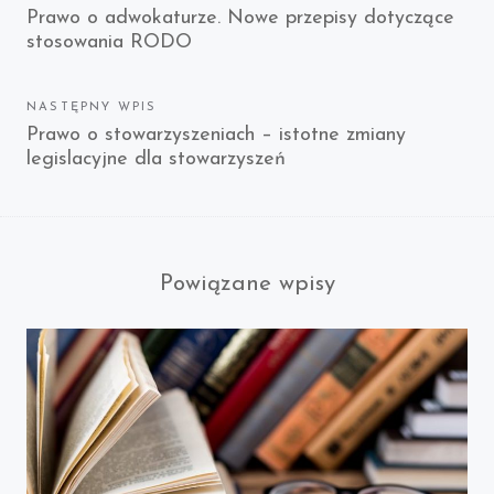
Previous
Prawo o adwokaturze. Nowe przepisy dotyczące
wpisu
stosowania RODO
post:
NASTĘPNY WPIS
Next
Prawo o stowarzyszeniach – istotne zmiany
legislacyjne dla stowarzyszeń
post:
Powiązane wpisy