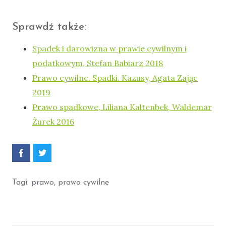
Sprawdź także:
Spadek i darowizna w prawie cywilnym i
podatkowym, Stefan Babiarz 2018
Prawo cywilne. Spadki. Kazusy, Agata Zając
2019
Prawo spadkowe, Liliana Kaltenbek, Waldemar
Żurek 2016
P
P
o
o
d
d
z
z
Tagi:
prawo
,
prawo cywilne
i
i
e
e
l
l
s
s
i
i
ę
ę