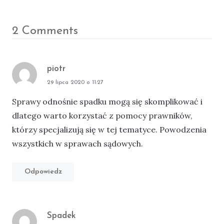
F
T
a
w
c
i
2 Comments
e
t
b
t
o
e
o
r
k
piotr
pisze:
29 lipca 2020 o 11:27
Sprawy odnośnie spadku mogą się skomplikować i
dlatego warto korzystać z pomocy prawników,
którzy specjalizują się w tej tematyce. Powodzenia
wszystkich w sprawach sądowych.
Odpowiedz
Spadek
pisze: