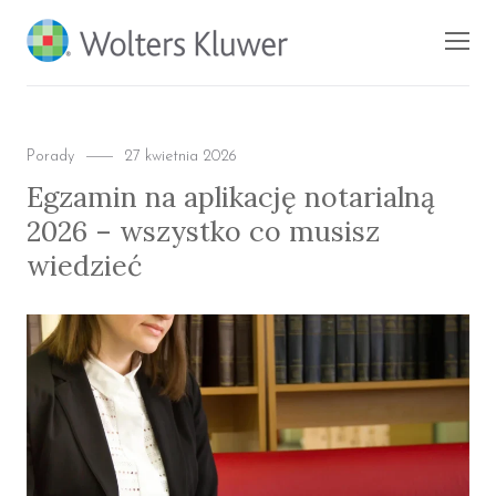
BLOG KSIĘGARNI
Men
PROFINFO.PL
Categories
Posted
Porady
27 kwietnia 2026
on
Egzamin na aplikację notarialną
2026 – wszystko co musisz
wiedzieć