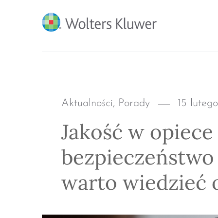
BLOG KSIĘGARNI PRO
Categories
Posted
Aktualności
,
Porady
15 luteg
on
Jakość w opiece
bezpieczeństwo 
warto wiedzieć o