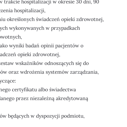
 trakcie hospitalizacji w okresie 30 dni, 90
enia hospitalizacji,
u określonych świadczeń opieki zdrowotnej,
nych wykonywanych w przypadkach
owotnych,
ko wyniki badań opinii pacjentów o
iadczeń opieki zdrowotnej,
zestaw wskaźników odnoszących się do
bów oraz wdrożenia systemów zarządzania,
yczące:
nnego certyfikatu albo świadectwa
danego przez niezależną akredytowaną
bów będących w dyspozycji podmiotu,