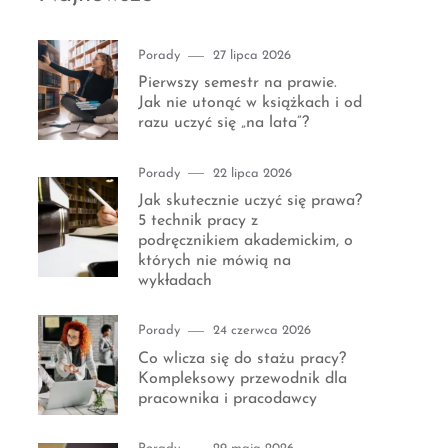
Category
Posted
Porady
27 lipca 2026
on
Pierwszy semestr na prawie.
Jak nie utonąć w książkach i od
razu uczyć się „na lata”?
Category
Posted
Porady
22 lipca 2026
on
Jak skutecznie uczyć się prawa?
5 technik pracy z
podręcznikiem akademickim, o
których nie mówią na
wykładach
Category
Posted
Porady
24 czerwca 2026
on
Co wlicza się do stażu pracy?
Kompleksowy przewodnik dla
pracownika i pracodawcy
Category
Posted