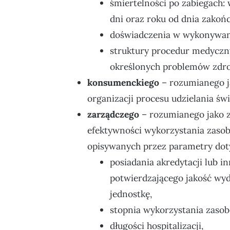
śmiertelności po zabiegach: w
dni oraz roku od dnia zakończ
doświadczenia w wykonywani
struktury procedur medycz
określonych problemów zdr
konsumenckiego
– rozumianego ja
organizacji procesu udzielania św
zarządczego
– rozumianego jako 
efektywności wykorzystania zaso
opisywanych przez parametry dot
posiadania akredytacji lub i
potwierdzającego jakość wy
jednostkę,
stopnia wykorzystania zaso
długości hospitalizacji,