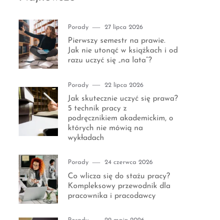
Category
Posted
Porady
27 lipca 2026
on
Pierwszy semestr na prawie.
Jak nie utonąć w książkach i od
razu uczyć się „na lata”?
Category
Posted
Porady
22 lipca 2026
on
Jak skutecznie uczyć się prawa?
5 technik pracy z
podręcznikiem akademickim, o
których nie mówią na
wykładach
Category
Posted
Porady
24 czerwca 2026
on
Co wlicza się do stażu pracy?
Kompleksowy przewodnik dla
pracownika i pracodawcy
Category
Posted