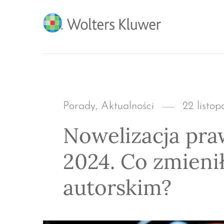
BLOG KSIĘGARNI PRO
Categories
Posted
Porady
,
Aktualności
22 listo
on
Nowelizacja pra
2024. Co zmieni
autorskim?