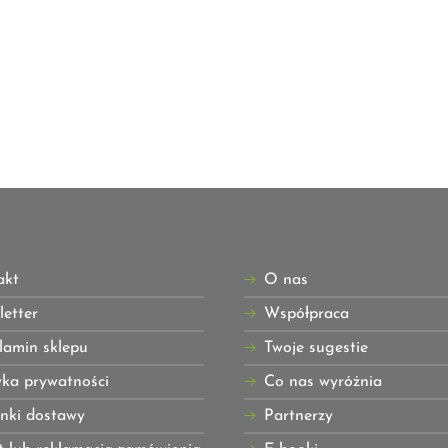
akt
O nas
etter
Współpraca
lamin sklepu
Twoje sugestie
yka prywatności
Co nas wyróżnia
nki dostawy
Partnerzy