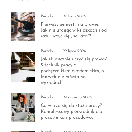
Category
Posted
Porady
27 lipca 2026
on
Pierwszy semestr na prawie.
Jak nie utonąć w książkach i od
razu uczyć się „na lata”?
Category
Posted
Porady
22 lipca 2026
on
Jak skutecznie uczyć się prawa?
5 technik pracy z
podręcznikiem akademickim, o
których nie mówią na
wykładach
Category
Posted
Porady
24 czerwca 2026
on
Co wlicza się do stażu pracy?
Kompleksowy przewodnik dla
pracownika i pracodawcy
Category
Posted