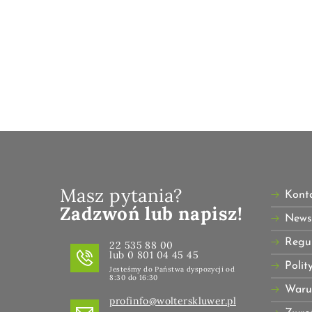
Masz pytania?
Kont
Zadzwoń lub napisz!
Newsl
Regu
22 535 88 00
lub 0 801 04 45 45
Polit
Jesteśmy do Państwa dyspozycji od
8:30 do 16:30
Waru
profinfo@wolterskluwer.pl