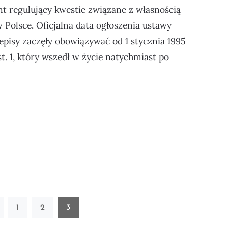
nt regulujący kwestie związane z własnością
 Polsce. Oficjalna data ogłoszenia ustawy
rzepisy zaczęły obowiązywać od 1 stycznia 1995
st. 1, który wszedł w życie natychmiast po
ali”
Page
Page
Page
1
2
3