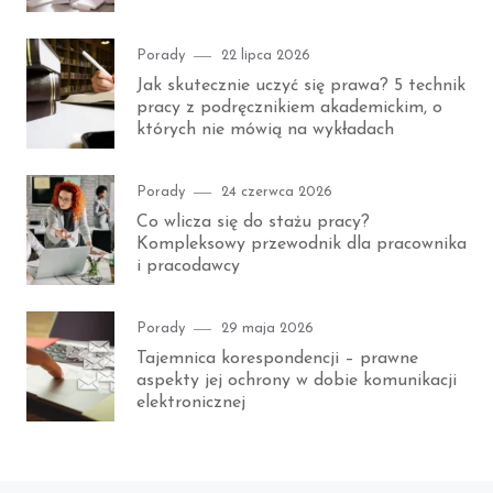
Category
Posted
Porady
22 lipca 2026
on
Jak skutecznie uczyć się prawa? 5 technik
pracy z podręcznikiem akademickim, o
których nie mówią na wykładach
Category
Posted
Porady
24 czerwca 2026
on
Co wlicza się do stażu pracy?
Kompleksowy przewodnik dla pracownika
i pracodawcy
Category
Posted
Porady
29 maja 2026
on
Tajemnica korespondencji – prawne
aspekty jej ochrony w dobie komunikacji
elektronicznej