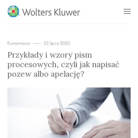
BLOG KSIĘGARNI
Men
PROFINFO.PL
Categories
Posted
Komentarze
22 lipca 2020
on
Przykłady i wzory pism
procesowych, czyli jak napisać
pozew albo apelację?