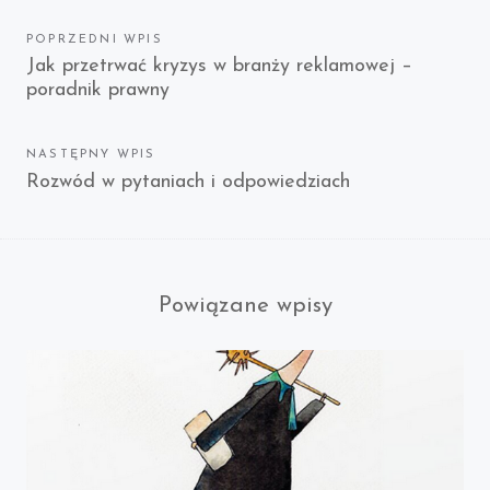
Nawigacja
POPRZEDNI WPIS
Previous
Jak przetrwać kryzys w branży reklamowej –
wpisu
poradnik prawny
post:
NASTĘPNY WPIS
Next
Rozwód w pytaniach i odpowiedziach
post:
Powiązane wpisy