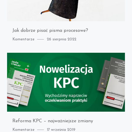
Jak dobrze pisać pisma procesowe?
Category
Posted
Komentarze
26 sierpnia 2022
on
Reforma KPC – najważniejsze zmiany
Category
Posted
Komentarze
17 września 2019