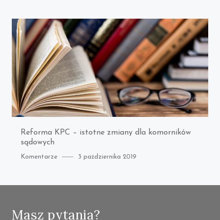
on
Reforma KPC – istotne zmiany dla komorników
sądowych
Category
Posted
Komentarze
3 października 2019
on
Masz pytania?