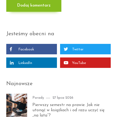
Jesteśmy obecni na
Facebook
Twitter
LinkedIn
YouTube
Najnowsze
Category
Posted
Porady
27 lipca 2026
on
Pierwszy semestr na prawie. Jak nie
utonąć w książkach i od razu uczyć się
„na lata”?