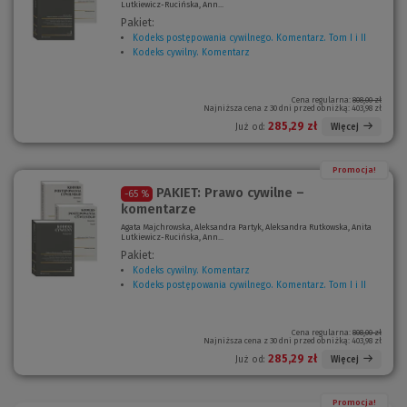
Lutkiewicz-Rucińska, Ann...
Pakiet:
Kodeks postępowania cywilnego. Komentarz. Tom I i II
(
Kodeks cywilny. Komentarz
(
N
N
o
o
w
w
e
Cena regularna:
808,00 zł
Najniższa cena z 30 dni przed obniżką:
403,98 zł
e
o
o
k
285,29 zł
Więcej
Już od:
k
n
n
o
o
)
Promocja!
)
PAKIET: Prawo cywilne –
-65 %
komentarze
Agata Majchrowska, Aleksandra Partyk, Aleksandra Rutkowska, Anita
Lutkiewicz-Rucińska, Ann...
Pakiet:
Kodeks cywilny. Komentarz
(
Kodeks postępowania cywilnego. Komentarz. Tom I i II
N
(
o
N
w
o
e
w
Cena regularna:
808,00 zł
Najniższa cena z 30 dni przed obniżką:
403,98 zł
o
e
k
o
285,29 zł
Więcej
Już od:
n
k
o
n
)
o
Promocja!