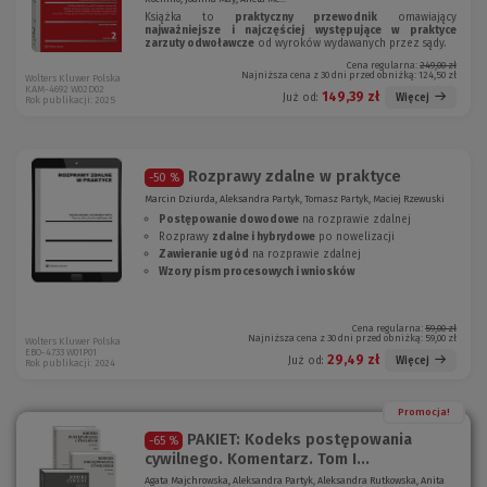
Książka to
praktyczny przewodnik
omawiający
najważniejsze i najczęściej występujące w praktyce
zarzuty odwoławcze
od wyroków wydawanych przez sądy.
Cena regularna:
249,00 zł
Najniższa cena z 30 dni przed obniżką:
124,50 zł
Wolters Kluwer Polska
KAM-4692 W02D02
149,39 zł
Więcej
Już od:
Rok publikacji: 2025
Rozprawy zdalne w praktyce
-50 %
Marcin Dziurda, Aleksandra Partyk, Tomasz Partyk, Maciej Rzewuski
Postępowanie dowodowe
na rozprawie zdalnej
Rozprawy
zdalne i hybrydowe
po nowelizacji
Zawieranie ugód
na rozprawie zdalnej
Wzory pism procesowych i wniosków
Cena regularna:
59,00 zł
Najniższa cena z 30 dni przed obniżką:
59,00 zł
Wolters Kluwer Polska
EBO-4733 W01P01
29,49 zł
Więcej
Już od:
Rok publikacji: 2024
Promocja!
PAKIET: Kodeks postępowania
-65 %
cywilnego. Komentarz. Tom I...
Agata Majchrowska, Aleksandra Partyk, Aleksandra Rutkowska, Anita