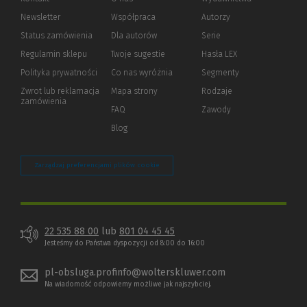
Newsletter
Współpraca
Autorzy
Status zamówienia
Dla autorów
(Nowe
(Link
Serie
okno)
do
Regulamin sklepu
Twoje sugestie
Hasła LEX
innej
strony)
Polityka prywatności
(Nowe
(Link
Co nas wyróżnia
Segmenty
okno)
do
Zwrot lub reklamacja
Mapa strony
Rodzaje
innej
zamówienia
strony)
FAQ
Zawody
Blog
Zarządzaj preferencjami plików cookie
22 535 88 00
lub
801 04 45 45
Jesteśmy do Państwa dyspozycji od 8:00 do 16:00
pl-obsluga.profinfo@wolterskluwer.com
Na wiadomość odpowiemy możliwe jak najszybciej.