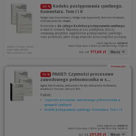
)
Kodeks postępowania cywilnego.
-60 %
Komentarz. Tom I i II
Małgorzata Anaszkiewicz, Małgorzata Eysymontt, Dominik Horodyski,
Elżbieta Jaceczko, Magda...
Komentarz
do całego Kodeksu postępowania cywilnego
w dwóch tomach. Napisany przez praktyków, którzy
omawiają wszystkie zagadnienia postępowania cywilnego
oraz problemy, jakie mogą stwarzać poszczególne przepisy.
Cena regularna:
429,00 zł
Najniższa cena z 30 dni przed obniżką:
171,60 zł
Wolters Kluwer Polska
KAM-4805 W01P01
171,60 zł
Więcej
Już od:
Rok publikacji: 2024
Promocja!
PAKIET: Czynności procesowe
-54 %
zawodowego pełnomocnika w s...
Agata Majchrowska, Aleksandra Partyk, Aleksandra Rutkowska,
Arkadiusz Turczyn, Dariusz Rut...
Pakiet:
Czynności procesowe zawodowego pełnomocnika w
sprawach cywilnych
(
Kodeks postępowania cywilnego. Komentarz. Tom I i II
N
(
o
N
w
o
e
w
Cena regularna:
628,00 zł
Najniższa cena z 30 dni przed obniżką:
349,80 zł
o
e
k
o
291,00 zł
Więcej
Już od: