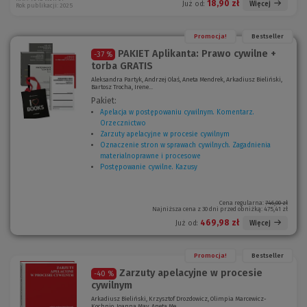
18,90 zł
Więcej
Już od:
Rok publikacji: 2025
Promocja!
Bestseller
PAKIET Aplikanta: Prawo cywilne +
-37 %
torba GRATIS
Aleksandra Partyk, Andrzej Olaś, Aneta Mendrek, Arkadiusz Bieliński,
Bartosz Trocha, Irene...
Pakiet:
Apelacja w postępowaniu cywilnym. Komentarz.
Orzecznictwo
(
Zarzuty apelacyjne w procesie cywilnym
N
(
Oznaczenie stron w sprawach cywilnych. Zagadnienia
o
N
materialnoprawne i procesowe
w
(
o
Postępowanie cywilne. Kazusy
e
N
w
o
o
e
k
w
o
n
e
k
Cena regularna:
746,00 zł
Najniższa cena z 30 dni przed obniżką:
475,41 zł
o
o
n
)
k
o
469,98 zł
Więcej
Już od:
n
)
o
)
Promocja!
Bestseller
Zarzuty apelacyjne w procesie
-40 %
cywilnym
Arkadiusz Bieliński, Krzysztof Drozdowicz, Olimpia Marcewicz-
Kochnio, Joanna May, Aneta Me...