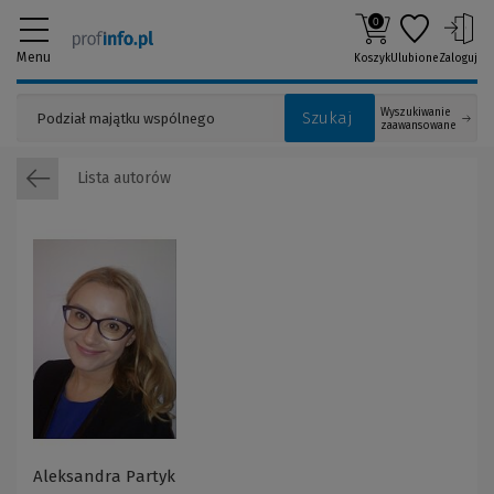
0
Menu
Koszyk
Ulubione
Zaloguj
Wyszukiwanie
Szukaj
zaawansowane
Lista autorów
Aleksandra Partyk