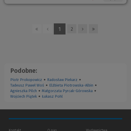
n
k
o
n
)
o
)
1
2
Podobne:
Piotr Prokopowicz
●
Radosław Piekarz
●
Tadeusz Paweł Woś
●
Elżbieta Piotrowska-Albin
●
Agnieszka Pilch
●
Małgorzata Pyrcak-Górowska
●
Wojciech Piątek
●
Łukasz Pohl
Kontakt
O nas
Wydawnictwa