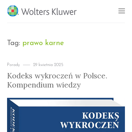
BLOG KSIĘGARNI
Men
PROFINFO.PL
Tag:
prawo karne
Categories
Posted
Porady
29 kwietnia 2025
on
Kodeks wykroczeń w Polsce.
Kompendium wiedzy