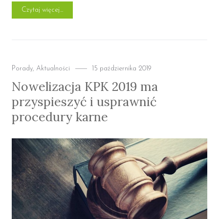
„Pomówienie (zniesławienie) — co grozi za niesłuszne
Czytaj więcej
Categories
Posted
Porady
,
Aktualności
15 października 2019
on
Nowelizacja KPK 2019 ma
przyspieszyć i usprawnić
procedury karne