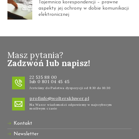
Tajemnica korespondencji – prawne
aspekty jej ochrony w dobie komunikacji
elektronicznej
Masz pytania?
Zadzwoń lub napisz!
22 535 88 00
lub 0 801 04 45 45
Jesteśmy do Państwa dyspozycji od 8:30 do 16:30
profinfo@wolterskluwer.pl
Na Wasze wiadomości odpowiemy w najszybszym
możliwym czasie
Kontakt
Newsletter