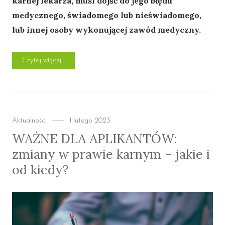
karnej lekarza, musi dojść do jego błędu
medycznego, świadomego lub nieświadomego,
lub innej osoby wykonującej zawód medyczny.
„Odpowiedzialność karna lekarza za błąd medyczny. Co
Czytaj więcej
Categories
Posted
Aktualności
1 lutego 2023
on
WAŻNE DLA APLIKANTÓW:
zmiany w prawie karnym – jakie i
od kiedy?