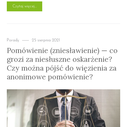
„Nowelizacja Kodeksu karnego”
Czytaj więcej
Categories
Posted
Porady
25 sierpnia 2021
on
Pomówienie (zniesławienie) — co
grozi za niesłuszne oskarżenie?
Czy można pójść do więzienia za
anonimowe pomówienie?