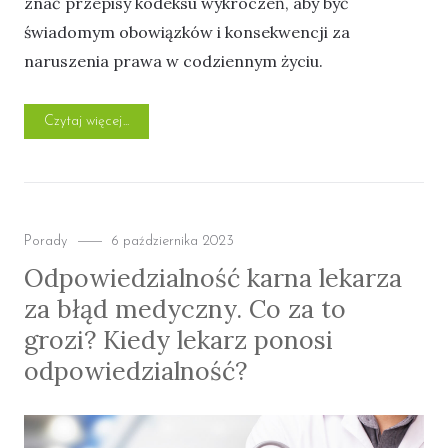
znać przepisy kodeksu wykroczeń, aby być
świadomym obowiązków i konsekwencji za
naruszenia prawa w codziennym życiu.
„Kodeks wykroczeń w Polsce. Kompendium wiedzy”
Czytaj więcej
Categories
Posted
Porady
6 października 2023
on
Odpowiedzialność karna lekarza
za błąd medyczny. Co za to
grozi? Kiedy lekarz ponosi
odpowiedzialność?