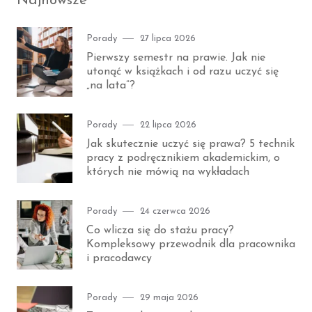
Najnowsze
Category
Posted
Porady
27 lipca 2026
on
Pierwszy semestr na prawie. Jak nie
utonąć w książkach i od razu uczyć się
„na lata”?
Category
Posted
Porady
22 lipca 2026
on
Jak skutecznie uczyć się prawa? 5 technik
pracy z podręcznikiem akademickim, o
których nie mówią na wykładach
Category
Posted
Porady
24 czerwca 2026
on
Co wlicza się do stażu pracy?
Kompleksowy przewodnik dla pracownika
i pracodawcy
Category
Posted
Porady
29 maja 2026
on