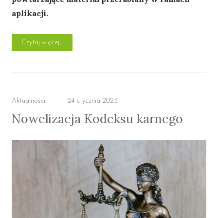
aplikacji.
„WAŻNE DLA APLIKANTÓW: zmiany w prawie karnym – 
Czytaj więcej
Categories
Posted
Aktualności
24 stycznia 2023
on
Nowelizacja Kodeksu karnego