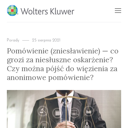
BLOG KSIĘGARNI
Men
PROFINFO.PL
Categories
Posted
Porady
25 sierpnia 2021
on
Pomówienie (zniesławienie) — co
grozi za niesłuszne oskarżenie?
Czy można pójść do więzienia za
anonimowe pomówienie?