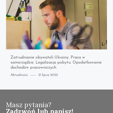
Zatrudnianie obywateli Ukrainy. Praca w
samorządzie. Legalizacja pobytu. Opodatkowanie
dochodów pracowniczych
Category
Posted
Aktualności
21 lipca 2022
on
Masz pytania?
Zadzwoń lub napisz!