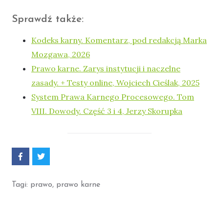
Sprawdź także:
Kodeks karny. Komentarz, pod redakcją Marka
Mozgawa, 2026
Prawo karne. Zarys instytucji i naczelne
zasady. + Testy online, Wojciech Cieślak, 2025
System Prawa Karnego Procesowego. Tom
VIII. Dowody. Część 3 i 4, Jerzy Skorupka
P
P
o
o
d
d
z
z
Tagi:
prawo
,
prawo karne
i
i
e
e
l
l
s
s
i
i