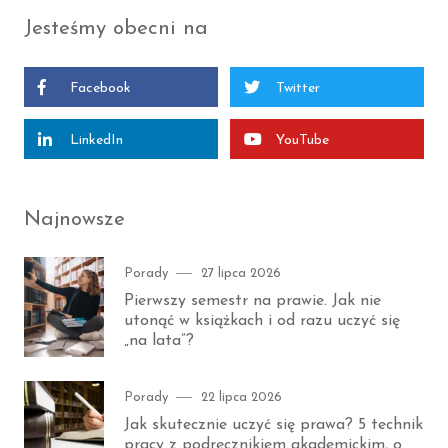
Jesteśmy obecni na
Facebook
Twitter
LinkedIn
YouTube
Najnowsze
Category
Posted
Porady
27 lipca 2026
on
Pierwszy semestr na prawie. Jak nie
utonąć w książkach i od razu uczyć się
„na lata”?
Category
Posted
Porady
22 lipca 2026
on
Jak skutecznie uczyć się prawa? 5 technik
pracy z podręcznikiem akademickim, o