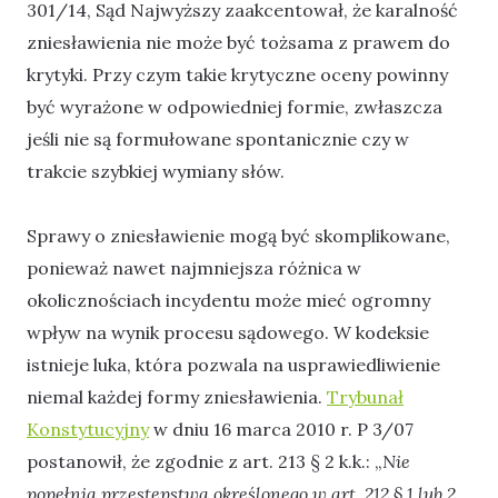
301/14, Sąd Najwyższy zaakcentował, że karalność
zniesławienia nie może być tożsama z prawem do
krytyki. Przy czym takie krytyczne oceny powinny
być wyrażone w odpowiedniej formie, zwłaszcza
jeśli nie są formułowane spontanicznie czy w
trakcie szybkiej wymiany słów.
Sprawy o zniesławienie mogą być skomplikowane,
ponieważ nawet najmniejsza różnica w
okolicznościach incydentu może mieć ogromny
wpływ na wynik procesu sądowego. W kodeksie
istnieje luka, która pozwala na usprawiedliwienie
niemal każdej formy zniesławienia.
Trybunał
Konstytucyjny
w dniu 16 marca 2010 r. P 3/07
postanowił, że zgodnie z art. 213 § 2 k.k.: „
Nie
popełnia przestępstwa określonego w art. 212 § 1 lub 2,