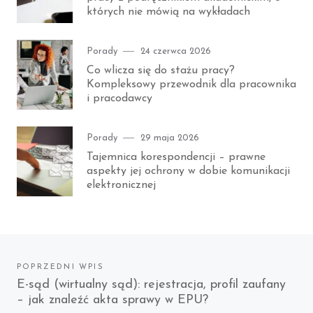
których nie mówią na wykładach
Category
Posted
Porady
24 czerwca 2026
on
Co wlicza się do stażu pracy?
Kompleksowy przewodnik dla pracownika
i pracodawcy
Category
Posted
Porady
29 maja 2026
on
Tajemnica korespondencji – prawne
aspekty jej ochrony w dobie komunikacji
elektronicznej
Nawigacja
POPRZEDNI WPIS
Previous
E-sąd (wirtualny sąd): rejestracja, profil zaufany
wpisu
– jak znaleźć akta sprawy w EPU?
post: