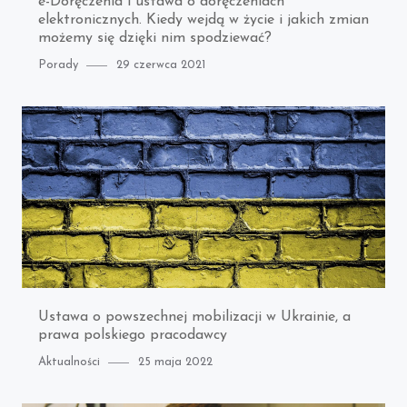
e-Doręczenia i ustawa o doręczeniach
elektronicznych. Kiedy wejdą w życie i jakich zmian
możemy się dzięki nim spodziewać?
Category
Posted
Porady
29 czerwca 2021
on
Ustawa o powszechnej mobilizacji w Ukrainie, a
prawa polskiego pracodawcy
Category
Posted
Aktualności
25 maja 2022
on