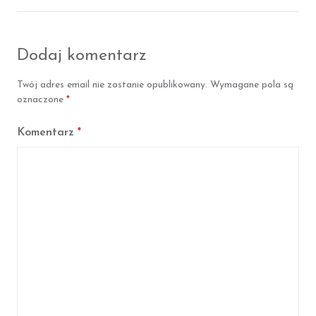
ę
ę
F
T
a
w
c
i
Dodaj komentarz
e
t
b
t
o
e
Twój adres email nie zostanie opublikowany.
Wymagane pola są
o
r
k
oznaczone
*
Komentarz
*