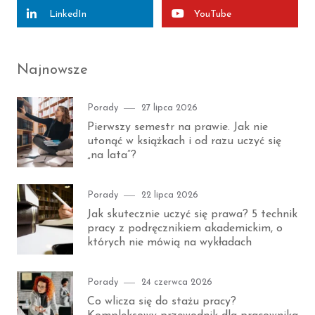
LinkedIn
YouTube
Najnowsze
Category
Posted
Porady
27 lipca 2026
on
Pierwszy semestr na prawie. Jak nie
utonąć w książkach i od razu uczyć się
„na lata”?
Category
Posted
Porady
22 lipca 2026
on
Jak skutecznie uczyć się prawa? 5 technik
pracy z podręcznikiem akademickim, o
których nie mówią na wykładach
Category
Posted
Porady
24 czerwca 2026
on
Co wlicza się do stażu pracy?