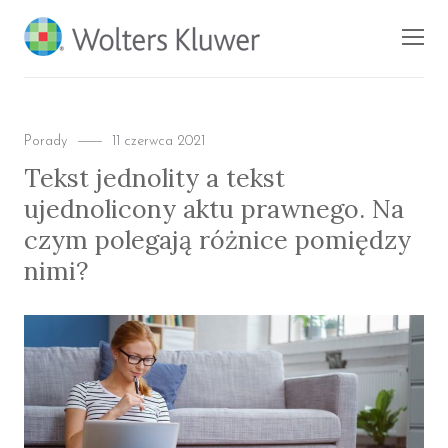
BLOG KSIĘGARNI
Men
PROFINFO.PL
Categories
Posted
Porady
11 czerwca 2021
on
Tekst jednolity a tekst
ujednolicony aktu prawnego. Na
czym polegają różnice pomiędzy
nimi?