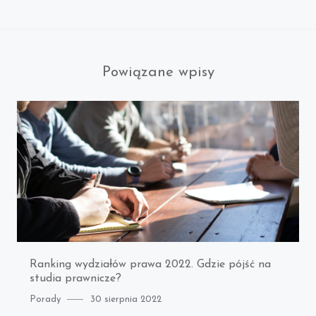
post:
Powiązane wpisy
Ranking wydziałów prawa 2022. Gdzie pójść na
studia prawnicze?
Category
Posted
Porady
30 sierpnia 2022
on