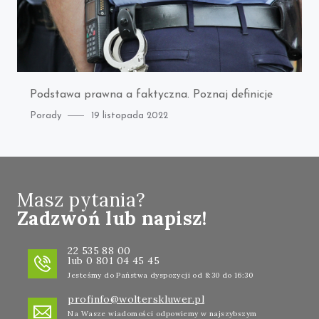
Podstawa prawna a faktyczna. Poznaj definicje
Category
Posted
Porady
19 listopada 2022
on
Masz pytania?
Zadzwoń lub napisz!
22 535 88 00
lub 0 801 04 45 45
Jesteśmy do Państwa dyspozycji od 8:30 do 16:30
profinfo@wolterskluwer.pl
Na Wasze wiadomości odpowiemy w najszybszym