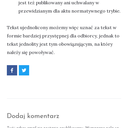
jest też publikowany ani uchwalany w
przewidzianym dla aktu normatywnego trybie.
Tekst ujednolicony możemy więc uznać za tekst w
formie bardziej przystępnej dla odbiorcy, jednak to
tekst jednolity jest tym obowiązującym, na który
należy się powoływać.
P
P
o
o
d
d
z
z
i
i
e
e
l
l
s
s
i
i
ę
ę
F
T
Dodaj komentarz
a
w
c
i