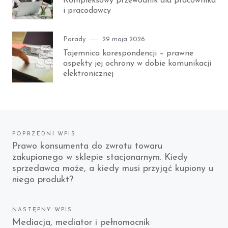
Kompleksowy przewodnik dla pracownika
i pracodawcy
Category
Posted
Porady
29 maja 2026
on
Tajemnica korespondencji – prawne
aspekty jej ochrony w dobie komunikacji
elektronicznej
Nawigacja
POPRZEDNI WPIS
Previous
Prawo konsumenta do zwrotu towaru
wpisu
zakupionego w sklepie stacjonarnym. Kiedy
post:
sprzedawca może, a kiedy musi przyjąć kupiony u
niego produkt?
NASTĘPNY WPIS
Next
Mediacja, mediator i pełnomocnik