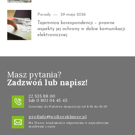
Category
Posted
Porady
29 maja 2026
on
Tajemnica korespondencji – prawne
aspekty jej ochrony w dobie komunikacji
elektronicznej
Masz pytania?
Zadzwoń lub napisz!
22 535 88 00
lub 0 801 04 45 45
Jesteśmy do Państwa dyspozycji od 8:30 do 16:30
profinfo@wolterskluwer.pl
Na Wasze wiadomości odpowiemy w najszybszym
możliwym czasie