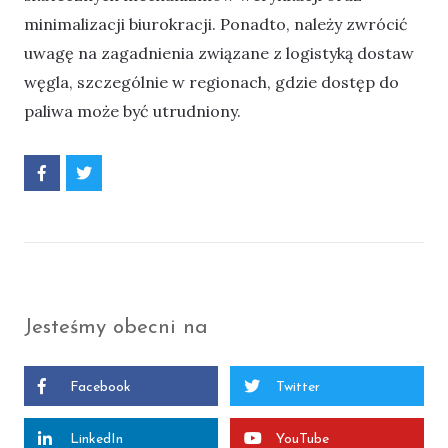
minimalizacji biurokracji. Ponadto, należy zwrócić
uwagę na zagadnienia związane z logistyką dostaw
węgla, szczególnie w regionach, gdzie dostęp do
paliwa może być utrudniony.
P
P
o
o
d
d
z
z
i
i
e
e
l
l
s
s
i
i
ę
ę
Jesteśmy obecni na
F
T
a
w
c
i
e
t
Facebook
Twitter
b
t
o
e
o
r
k
LinkedIn
YouTube