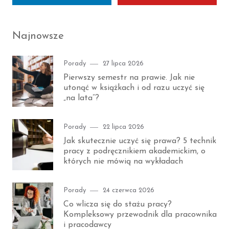
Najnowsze
Category
Posted
Porady
27 lipca 2026
on
Pierwszy semestr na prawie. Jak nie
utonąć w książkach i od razu uczyć się
„na lata”?
Category
Posted
Porady
22 lipca 2026
on
Jak skutecznie uczyć się prawa? 5 technik
pracy z podręcznikiem akademickim, o
których nie mówią na wykładach
Category
Posted
Porady
24 czerwca 2026
on
Co wlicza się do stażu pracy?
Kompleksowy przewodnik dla pracownika
i pracodawcy