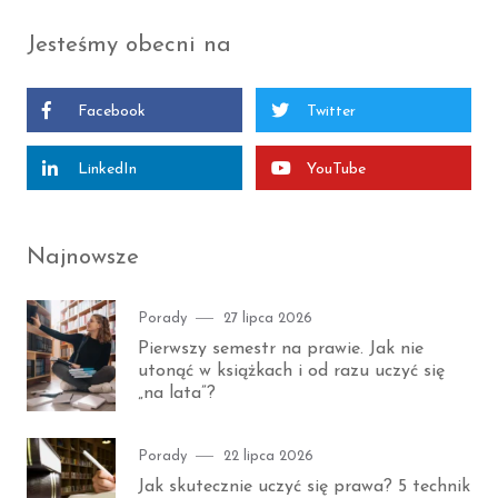
i
i
ę
ę
Jesteśmy obecni na
F
T
a
w
c
i
e
t
Facebook
Twitter
b
t
o
e
o
r
k
LinkedIn
YouTube
Najnowsze
Category
Posted
Porady
27 lipca 2026
on
Pierwszy semestr na prawie. Jak nie
utonąć w książkach i od razu uczyć się
„na lata”?
Category
Posted
Porady
22 lipca 2026
on
Jak skutecznie uczyć się prawa? 5 technik