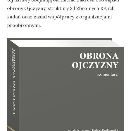
obrony Ojczyzny, struktury Sił Zbrojnych RP, ich
zadań oraz zasad współpracy z organizacjami
proobronnymi.