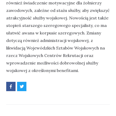
również świadczenie motywacyjne dla żołnierzy
zawodowych, zależne od stażu służby, aby zwiększyć
atrakcyjność służby wojskowej. Nowością jest także
stopień starszego szeregowego specjalisty, co ma
ułatwić awans w korpusie szeregowych. Zmiany
dotyczą również administracji wojskowej, z
likwidacją Wojewódzkich Sztabów Wojskowych na
rzecz Wojskowych Centrów Rekrutacji oraz
wprowadzenie możliwości dobrowolnej służby
wojskowej z określonymi benefitami.
P
P
o
o
d
d
z
z
i
i
e
e
l
l
s
s