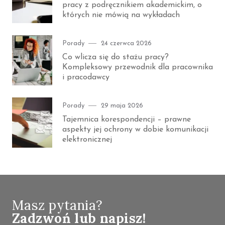
pracy z podręcznikiem akademickim, o
których nie mówią na wykładach
Category
Posted
Porady
24 czerwca 2026
on
Co wlicza się do stażu pracy?
Kompleksowy przewodnik dla pracownika
i pracodawcy
Category
Posted
Porady
29 maja 2026
on
Tajemnica korespondencji – prawne
aspekty jej ochrony w dobie komunikacji
elektronicznej
Masz pytania?
Zadzwoń lub napisz!