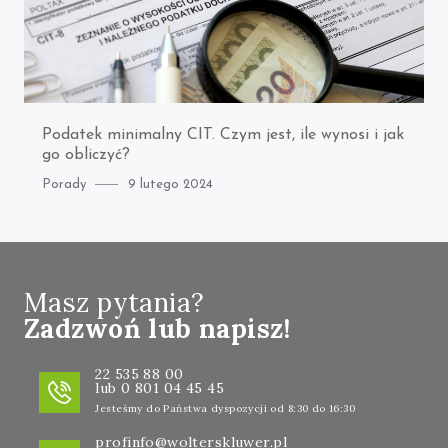
Podatek minimalny CIT. Czym jest, ile wynosi i jak
go obliczyć?
Category
Posted
Porady
9 lutego 2024
on
Masz pytania?
Zadzwoń lub napisz!
22 535 88 00
lub 0 801 04 45 45
Jesteśmy do Państwa dyspozycji od 8:30 do 16:30
profinfo@wolterskluwer.pl