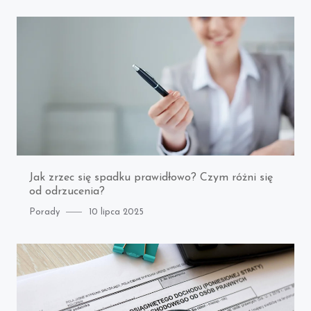
Jak zrzec się spadku prawidłowo? Czym różni się
od odrzucenia?
Category
Posted
Porady
10 lipca 2025
on