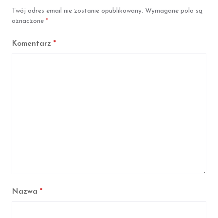
o
e
Twój adres email nie zostanie opublikowany.
Wymagane pola są
o
r
k
oznaczone
*
Komentarz
*
Nazwa
*