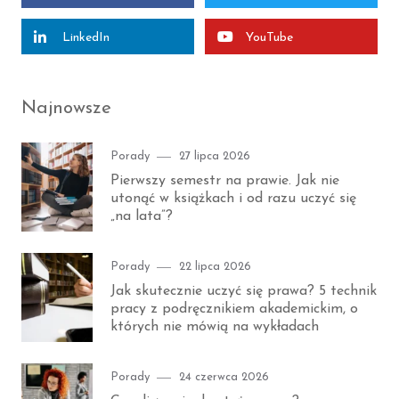
LinkedIn
YouTube
Najnowsze
Category
Posted
Porady
27 lipca 2026
on
Pierwszy semestr na prawie. Jak nie
utonąć w książkach i od razu uczyć się
„na lata”?
Category
Posted
Porady
22 lipca 2026
on
Jak skutecznie uczyć się prawa? 5 technik
pracy z podręcznikiem akademickim, o
których nie mówią na wykładach
Category
Posted
Porady
24 czerwca 2026
on