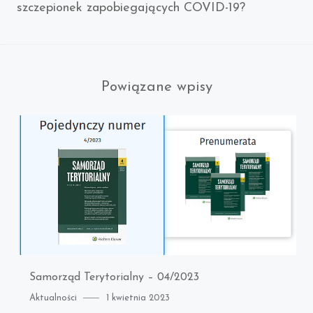
szczepionek zapobiegających COVID-19?
Powiązane wpisy
Samorząd Terytorialny – 04/2023
Category
Posted
Aktualności
1 kwietnia 2023
on