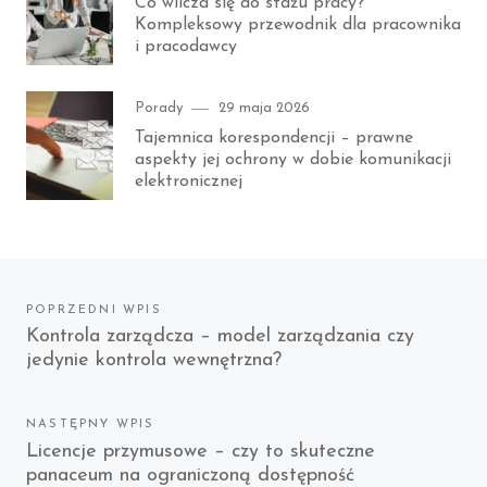
Co wlicza się do stażu pracy?
Kompleksowy przewodnik dla pracownika
i pracodawcy
Category
Posted
Porady
29 maja 2026
on
Tajemnica korespondencji – prawne
aspekty jej ochrony w dobie komunikacji
elektronicznej
Nawigacja
POPRZEDNI WPIS
Previous
Kontrola zarządcza – model zarządzania czy
wpisu
jedynie kontrola wewnętrzna?
post:
NASTĘPNY WPIS
Next
Licencje przymusowe – czy to skuteczne
panaceum na ograniczoną dostępność
post: