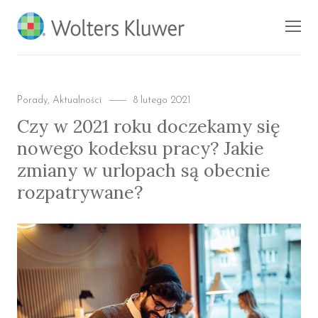
BLOG KSIĘGARNI
Men
PROFINFO.PL
Categories
Posted
Porady
,
Aktualności
8 lutego 2021
on
Czy w 2021 roku doczekamy się
nowego kodeksu pracy? Jakie
zmiany w urlopach są obecnie
rozpatrywane?