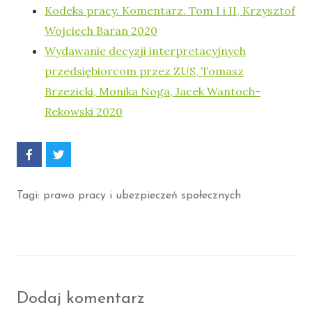
Kodeks pracy. Komentarz. Tom I i II, Krzysztof
Wojciech Baran 2020
Wydawanie decyzji interpretacyjnych
przedsiębiorcom przez ZUS, Tomasz
Brzezicki, Monika Noga, Jacek Wantoch-
Rekowski 2020
P
P
o
o
d
d
z
z
Tagi:
prawo pracy i ubezpieczeń społecznych
i
i
e
e
l
l
s
s
i
i
ę
ę
F
T
a
w
c
i
Dodaj komentarz
e
t
b
t