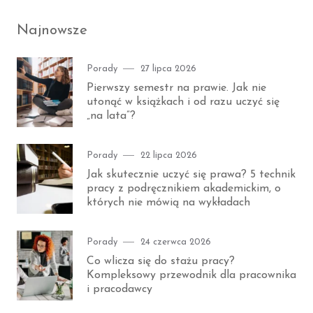
Najnowsze
Category
Posted
Porady
27 lipca 2026
on
Pierwszy semestr na prawie. Jak nie
utonąć w książkach i od razu uczyć się
„na lata”?
Category
Posted
Porady
22 lipca 2026
on
Jak skutecznie uczyć się prawa? 5 technik
pracy z podręcznikiem akademickim, o
których nie mówią na wykładach
Category
Posted
Porady
24 czerwca 2026
on
Co wlicza się do stażu pracy?
Kompleksowy przewodnik dla pracownika
i pracodawcy