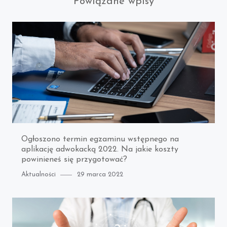
Powiązane wpisy
Ogłoszono termin egzaminu wstępnego na
aplikację adwokacką 2022. Na jakie koszty
powinieneś się przygotować?
Category
Posted
Aktualności
29 marca 2022
on