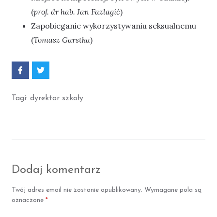
(
prof. dr hab. Jan Fazlagić
)
Zapobieganie wykorzystywaniu seksualnemu
(
Tomasz Garstka
)
P
P
o
o
d
d
z
z
Tagi:
dyrektor szkoły
i
i
e
e
l
l
s
s
i
i
ę
ę
F
T
a
w
c
i
Dodaj komentarz
e
t
b
t
o
e
Twój adres email nie zostanie opublikowany.
Wymagane pola są
o
r
k
oznaczone
*