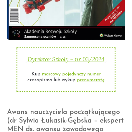
„
Dyrektor Szkoły – nr 03/2024
„
Kup
marcowy pojedynczy numer
czasopisma lub wykup
prenumeratę
Awans nauczyciela początkującego
(dr Sylwia Łukasik-Gębska – ekspert
MEN ds. awansu zawodowego