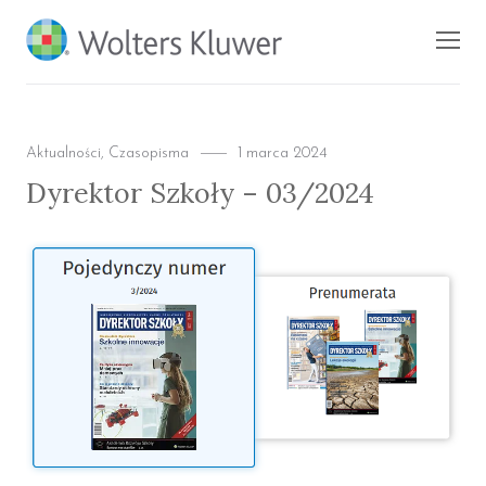
BLOG KSIĘGARNI
Men
PROFINFO.PL
Categories
Posted
Aktualności
,
Czasopisma
1 marca 2024
on
Dyrektor Szkoły – 03/2024