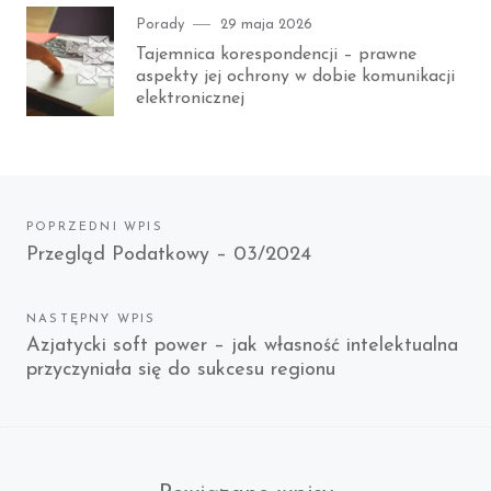
Category
Posted
Porady
29 maja 2026
on
Tajemnica korespondencji – prawne
aspekty jej ochrony w dobie komunikacji
elektronicznej
Nawigacja
POPRZEDNI WPIS
Previous
Przegląd Podatkowy – 03/2024
wpisu
post:
NASTĘPNY WPIS
Next
Azjatycki soft power – jak własność intelektualna
przyczyniała się do sukcesu regionu
post: