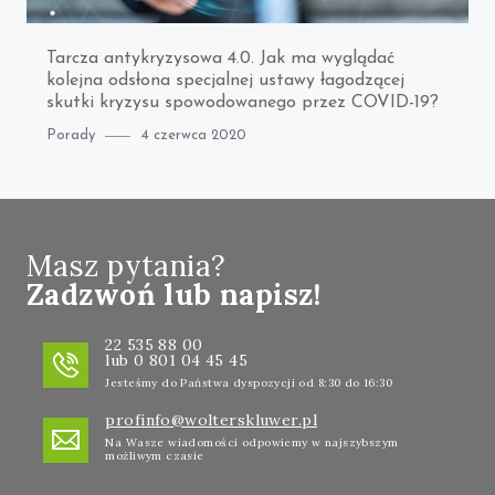
Tarcza antykryzysowa 4.0. Jak ma wyglądać
kolejna odsłona specjalnej ustawy łagodzącej
skutki kryzysu spowodowanego przez COVID-19?
Category
Posted
Porady
4 czerwca 2020
on
Masz pytania?
Zadzwoń lub napisz!
22 535 88 00
lub 0 801 04 45 45
Jesteśmy do Państwa dyspozycji od 8:30 do 16:30
profinfo@wolterskluwer.pl
Na Wasze wiadomości odpowiemy w najszybszym
możliwym czasie