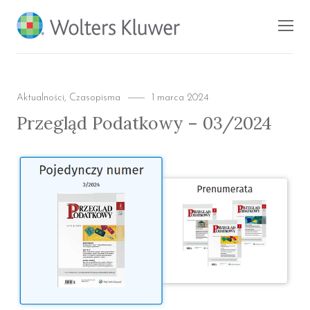
BLOG KSIĘGARNI
Men
PROFINFO.PL
Categories
Posted
Aktualności
,
Czasopisma
1 marca 2024
on
Przegląd Podatkowy – 03/2024