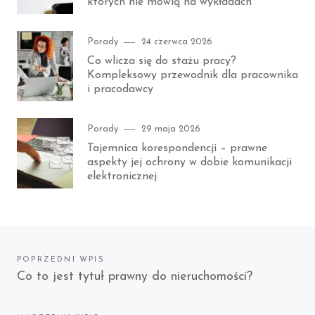
których nie mówią na wykładach
Category
Posted
Porady
24 czerwca 2026
on
Co wlicza się do stażu pracy?
Kompleksowy przewodnik dla pracownika
i pracodawcy
Category
Posted
Porady
29 maja 2026
on
Tajemnica korespondencji – prawne
aspekty jej ochrony w dobie komunikacji
elektronicznej
Nawigacja
POPRZEDNI WPIS
Previous
Co to jest tytuł prawny do nieruchomości?
wpisu
post: