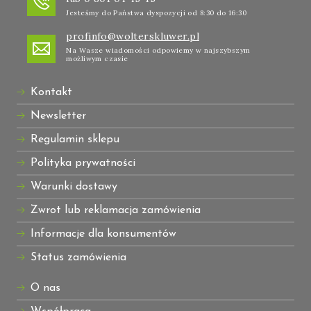
Jesteśmy do Państwa dyspozycji od 8:30 do 16:30
profinfo@wolterskluwer.pl
Na Wasze wiadomości odpowiemy w najszybszym
możliwym czasie
Kontakt
Newsletter
Regulamin sklepu
Polityka prywatności
Warunki dostawy
Zwrot lub reklamacja zamówienia
Informacje dla konsumentów
Status zamówienia
O nas