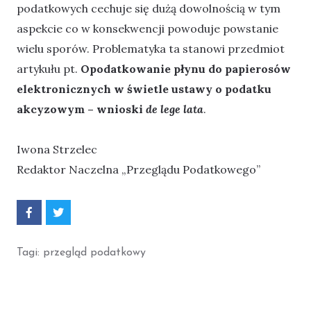
podatkowych cechuje się dużą dowolnością w tym
aspekcie co w konsekwencji powoduje powstanie
wielu sporów. Problematyka ta stanowi przedmiot
artykułu pt.
Opodatkowanie płynu do papierosów
elektronicznych w świetle ustawy o podatku
akcyzowym – wnioski
de lege lata
.
Iwona Strzelec
Redaktor Naczelna „Przeglądu Podatkowego”
P
P
o
o
d
d
z
z
Tagi:
przegląd podatkowy
i
i
e
e
l
l
s
s
i
i
ę
ę