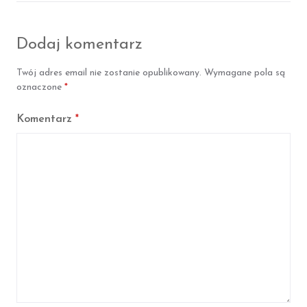
F
T
a
w
c
i
Dodaj komentarz
e
t
b
t
o
e
Twój adres email nie zostanie opublikowany.
Wymagane pola są
o
r
k
oznaczone
*
Komentarz
*