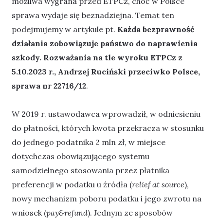
możliwa wygrana przed ETPCz, choć w Polsce
sprawa wydaje się beznadziejna. Temat ten
podejmujemy w artykule pt.
Każda bezprawność
działania zobowiązuje państwo do naprawienia
szkody. Rozważania na tle wyroku ETPCz z
5.10.2023 r., Andrzej Ruciński przeciwko Polsce,
sprawa nr 22716/12
.
W 2019 r. ustawodawca wprowadził, w odniesieniu
do płatności, których kwota przekracza w stosunku
do jednego podatnika 2 mln zł, w miejsce
dotychczas obowiązującego systemu
samodzielnego stosowania przez płatnika
preferencji w podatku u źródła (
relief at source
),
nowy mechanizm poboru podatku i jego zwrotu na
wniosek (
pay&refund
). Jednym ze sposobów