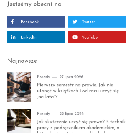
Jesteśmy obecni na
Facebook
Twitter
LinkedIn
YouTube
Najnowsze
Category
Posted
Porady
27 lipca 2026
on
Pierwszy semestr na prawie. Jak nie
utonąć w książkach i od razu uczyć się
„na lata”?
Category
Posted
Porady
22 lipca 2026
on
Jak skutecznie uczyć się prawa? 5 technik
pracy z podręcznikiem akademickim, o