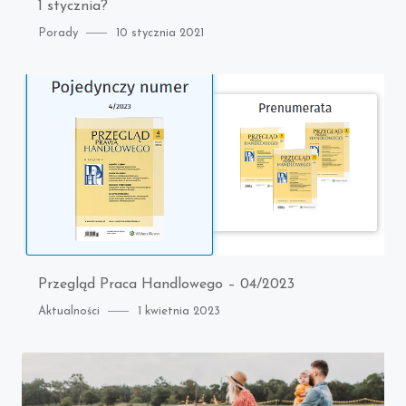
1 stycznia?
Category
Posted
Porady
10 stycznia 2021
on
Przegląd Praca Handlowego – 04/2023
Category
Posted
Aktualności
1 kwietnia 2023
on