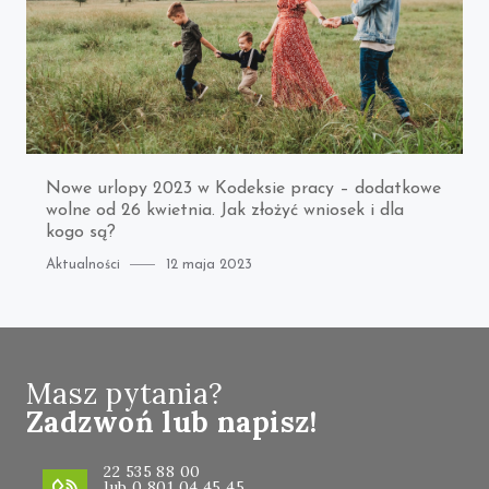
Nowe urlopy 2023 w Kodeksie pracy – dodatkowe
wolne od 26 kwietnia. Jak złożyć wniosek i dla
kogo są?
Category
Posted
Aktualności
12 maja 2023
on
Masz pytania?
Zadzwoń lub napisz!
22 535 88 00
lub 0 801 04 45 45