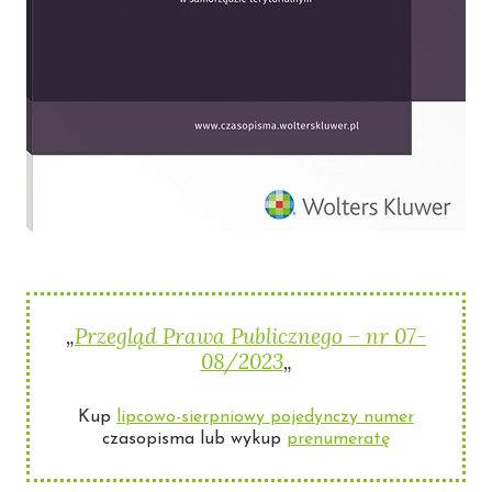
„
Przegląd Prawa Publicznego – nr 07-
08/2023
„
Kup
lipcowo-sierpniowy pojedynczy numer
czasopisma lub wykup
prenumeratę