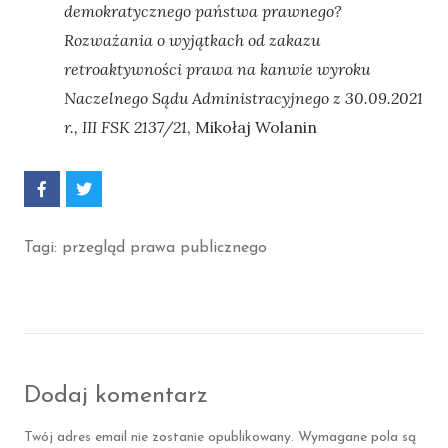
demokratycznego państwa prawnego?
Rozważania o wyjątkach od zakazu
retroaktywności prawa na kanwie wyroku
Naczelnego Sądu Administracyjnego z 30.09.2021
r., III FSK 2137/21
, Mikołaj Wolanin
P
P
o
o
d
d
z
z
Tagi:
przegląd prawa publicznego
i
i
e
e
l
l
s
s
i
i
ę
ę
F
T
a
w
c
i
Dodaj komentarz
e
t
b
t
o
e
Twój adres email nie zostanie opublikowany.
Wymagane pola są
o
r