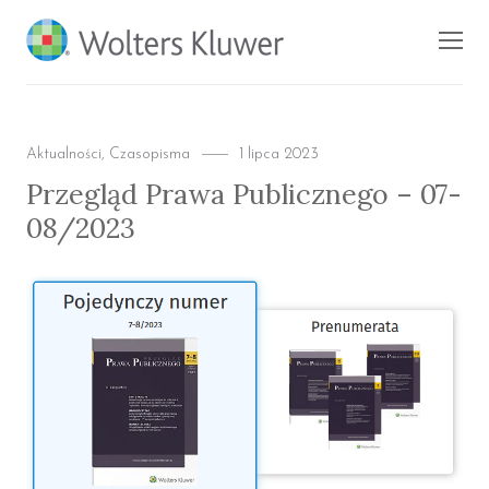
BLOG KSIĘGARNI
Men
PROFINFO.PL
Categories
Posted
Aktualności
,
Czasopisma
1 lipca 2023
on
Przegląd Prawa Publicznego – 07-
08/2023