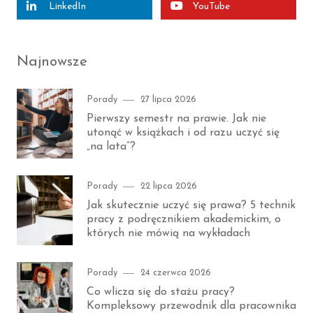
LinkedIn
YouTube
Najnowsze
Category
Posted
Porady
27 lipca 2026
on
Pierwszy semestr na prawie. Jak nie
utonąć w książkach i od razu uczyć się
„na lata”?
Category
Posted
Porady
22 lipca 2026
on
Jak skutecznie uczyć się prawa? 5 technik
pracy z podręcznikiem akademickim, o
których nie mówią na wykładach
Category
Posted
Porady
24 czerwca 2026
on
Co wlicza się do stażu pracy?
Kompleksowy przewodnik dla pracownika