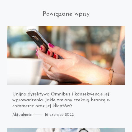
Powiązane wpisy
Unijna dyrektywa Omnibus i konsekwencje jej
wprowadzenia. Jakie zmiany czekają branżę e-
commerce oraz jej klientów?
Category
Posted
Aktualności
16 czerwca 2022
on