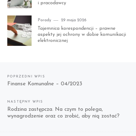
i pracodawcy
Category
Posted
Porady
29 maja 2026
on
Tajemnica korespondencji – prawne
aspekty jej ochrony w dobie komunikacji
elektronicznej
Nawigacja
POPRZEDNI WPIS
Previous
Finanse Komunalne – 04/2023
wpisu
post:
NASTĘPNY WPIS
Next
Rodzina zastępcza. Na czym to polega,
wynagrodzenie oraz co zrobić, aby nią zostać?
post: