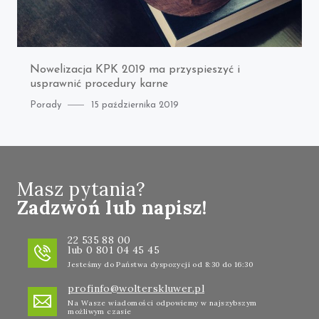
Nowelizacja KPK 2019 ma przyspieszyć i
usprawnić procedury karne
Category
Posted
Porady
15 października 2019
on
Masz pytania?
Zadzwoń lub napisz!
22 535 88 00
lub 0 801 04 45 45
Jesteśmy do Państwa dyspozycji od 8:30 do 16:30
profinfo@wolterskluwer.pl
Na Wasze wiadomości odpowiemy w najszybszym
możliwym czasie