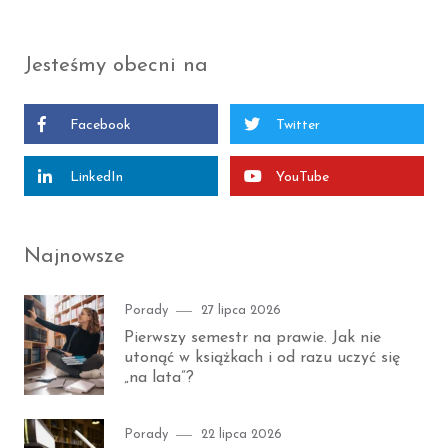
Jesteśmy obecni na
Facebook
Twitter
LinkedIn
YouTube
Najnowsze
Category
Posted
Porady
27 lipca 2026
on
Pierwszy semestr na prawie. Jak nie
utonąć w książkach i od razu uczyć się
„na lata”?
Category
Posted
Porady
22 lipca 2026