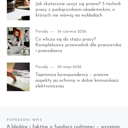
on
Jak skutecznie uczyć się prawa? 5 technik
pracy z podręcznikiem akademickim, o
których nie mówią na wykładach
Category
Posted
Porady
24 czerwca 2026
on
Co wlicza się do stażu pracy?
Kompleksowy przewodnik dla pracownika
i pracodawcy
Category
Posted
Porady
29 maja 2026
on
Tajemnica korespondencji – prawne
aspekty jej ochrony w dobie komunikacji
elektronicznej
Nawigacja
POPRZEDNI WPIS
Previous
8 błędów i faktów o fundacji rodzinnej – wyjaśnia