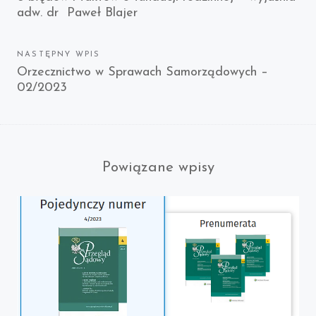
wpisu
adw. dr Paweł Blajer
post:
NASTĘPNY WPIS
Next
Orzecznictwo w Sprawach Samorządowych –
02/2023
post:
Powiązane wpisy