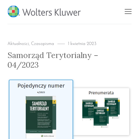
BLOG KSIĘGARNI
Men
PROFINFO.PL
Categories
Posted
Aktualności
,
Czasopisma
1 kwietnia 2023
on
Samorząd Terytorialny –
04/2023