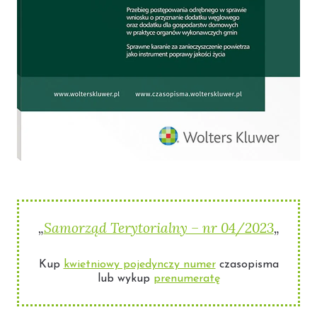
„
Samorząd Terytorialny – nr 04/2023
„
Kup
kwietniowy pojedynczy numer
czasopisma
lub wykup
prenumeratę