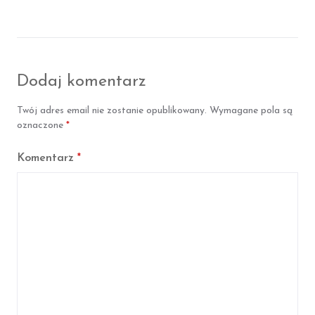
l
l
s
s
i
i
ę
ę
F
T
a
w
c
i
Dodaj komentarz
e
t
b
t
o
e
Twój adres email nie zostanie opublikowany.
Wymagane pola są
o
r
k
oznaczone
*
Komentarz
*