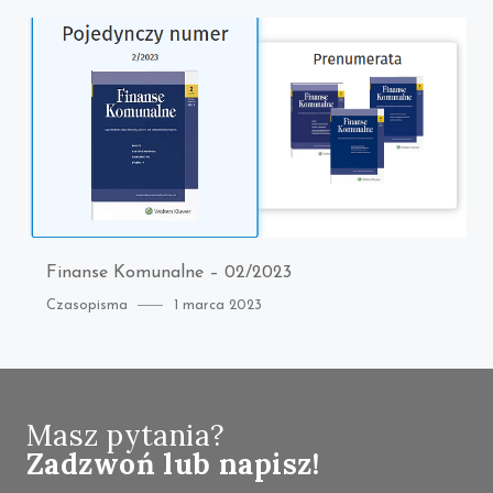
Finanse Komunalne – 02/2023
Category
Posted
Czasopisma
1 marca 2023
on
Masz pytania?
Zadzwoń lub napisz!