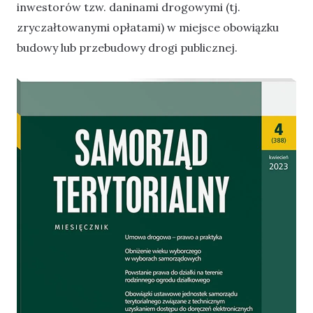
inwestorów tzw. daninami drogowymi (tj.
zryczałtowanymi opłatami) w miejsce obowiązku
budowy lub przebudowy drogi publicznej.