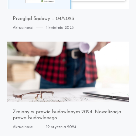
Przegląd Sądowy – 04/2023
Category
Posted
Aktualności
1 kwietnia 2023
on
Zmiany w prawie budowlanym 2024. Nowelizacja
prawa budowlanego
Category
Posted
Aktualności
19 stycznia 2024
on