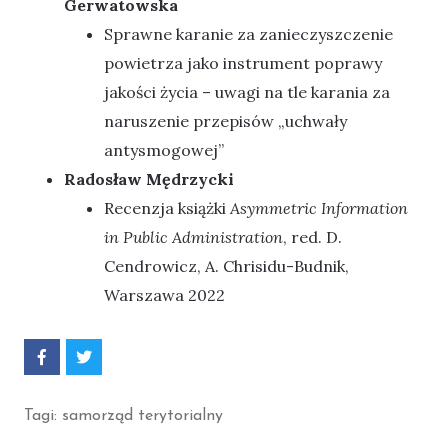
Gerwatowska
Sprawne karanie za zanieczyszczenie
powietrza jako instrument poprawy
jakości życia – uwagi na tle karania za
naruszenie przepisów „uchwały
antysmogowej”
Radosław Mędrzycki
Recenzja książki
Asymmetric Information
in Public Administration
, red. D.
Cendrowicz, A. Chrisidu-Budnik,
Warszawa 2022
P
P
o
o
d
d
z
z
Tagi:
samorząd terytorialny
i
i
e
e