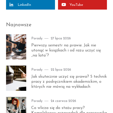
LinkedIn
YouTube
Najnowsze
Category
Posted
Porady
27 lipca 2026
on
Pierwszy semestr na prawie. Jak nie
utonąć w książkach i od razu uczyć się
„na lata”?
Category
Posted
Porady
22 lipca 2026
on
Jak skutecznie uczyć się prawa? 5 technik
pracy z podręcznikiem akademickim, o
których nie mówią na wykładach
Category
Posted
Porady
24 czerwca 2026
on
Co wlicza się do stażu pracy?