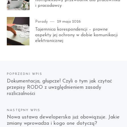
Kompleksowy przewodnik dla pracownika
i pracodawcy
Category
Posted
Porady
29 maja 2026
on
Tajemnica korespondencji – prawne
aspekty jej ochrony w dobie komunikacji
elektronicznej
Nawigacja
POPRZEDNI WPIS
Previous
Dokumentacja, głupcze! Czyli o tym jak czytać
wpisu
przepisy RODO z uwzględnieniem zasady
post:
rozliczalności
NASTĘPNY WPIS
Next
Nowa ustawa deweloperska już obowiązuje. Jakie
zmiany wprowadza i kogo one dotyczą?
post: