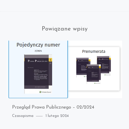
Powiązane wpisy
Przegląd Prawa Publicznego – 02/2024
Category
Posted
Czasopisma
1 lutego 2024
on