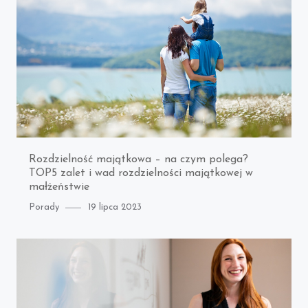
Rozdzielność majątkowa – na czym polega?
TOP5 zalet i wad rozdzielności majątkowej w
małżeństwie
Category
Posted
Porady
19 lipca 2023
on