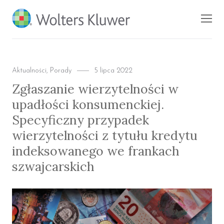
BLOG KSIĘGARNI
Men
PROFINFO.PL
Categories
Posted
Aktualności
,
Porady
5 lipca 2022
on
Zgłaszanie wierzytelności w
upadłości konsumenckiej.
Specyficzny przypadek
wierzytelności z tytułu kredytu
indeksowanego we frankach
szwajcarskich