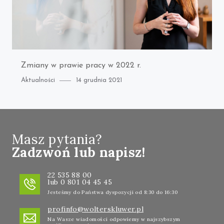
Zmiany w prawie pracy w 2022 r.
Category
Posted
Aktualności
14 grudnia 2021
on
Masz pytania?
Zadzwoń lub napisz!
22 535 88 00
lub 0 801 04 45 45
Jesteśmy do Państwa dyspozycji od 8:30 do 16:30
profinfo@wolterskluwer.pl
Na Wasze wiadomości odpowiemy w najszybszym