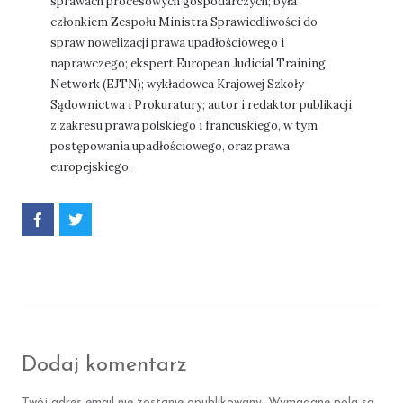
sprawach procesowych gospodarczych; była
członkiem Zespołu Ministra Sprawiedliwości do
spraw nowelizacji prawa upadłościowego i
naprawczego; ekspert European Judicial Training
Network (EJTN); wykładowca Krajowej Szkoły
Sądownictwa i Prokuratury; autor i redaktor publikacji
z zakresu prawa polskiego i francuskiego, w tym
postępowania upadłościowego, oraz prawa
europejskiego.
P
P
o
o
d
d
z
z
i
i
e
e
l
l
s
s
i
i
ę
ę
F
T
Dodaj komentarz
a
w
c
i
Twój adres email nie zostanie opublikowany.
Wymagane pola są