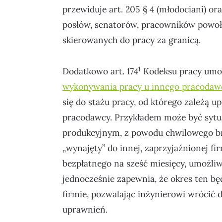
przewiduje art. 205 § 4 (młodociani) or
posłów, senatorów, pracowników powoł
skierowanych do pracy za granicą.
1
Dodatkowo art. 174
Kodeksu pracy umoż
wykonywania pracy u innego pracodaw
się do stażu pracy, od którego zależą
pracodawcy. Przykładem może być sytuac
produkcyjnym, z powodu chwilowego b
„wynajęty” do innej, zaprzyjaźnionej f
bezpłatnego na sześć miesięcy, umożliw
jednocześnie zapewnia, że okres ten bę
firmie, pozwalając inżynierowi wrócić 
uprawnień.