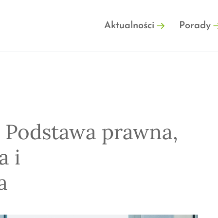
FINFO.PL
Aktualności
Porady
. Podstawa prawna,
a i
a