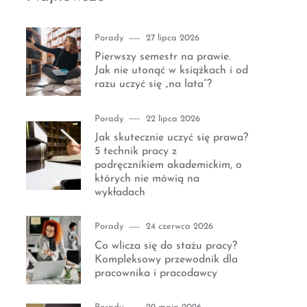
Category
Posted
Porady
27 lipca 2026
on
Pierwszy semestr na prawie.
Jak nie utonąć w książkach i od
razu uczyć się „na lata”?
Category
Posted
Porady
22 lipca 2026
on
Jak skutecznie uczyć się prawa?
5 technik pracy z
podręcznikiem akademickim, o
których nie mówią na
wykładach
Category
Posted
Porady
24 czerwca 2026
on
Co wlicza się do stażu pracy?
Kompleksowy przewodnik dla
pracownika i pracodawcy
Category
Posted