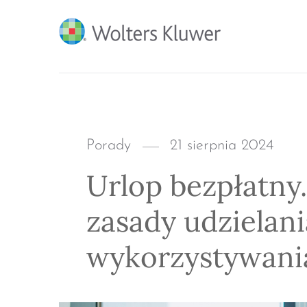
BLOG KSIĘGARNI PRO
Categories
Posted
Porady
21 sierpnia 2024
on
Urlop bezpłatny
zasady udzielani
wykorzystywani