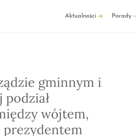
FINFO.PL
Aktualności
Porady
ządzie gminnym i
j podział
między wójtem,
b prezydentem