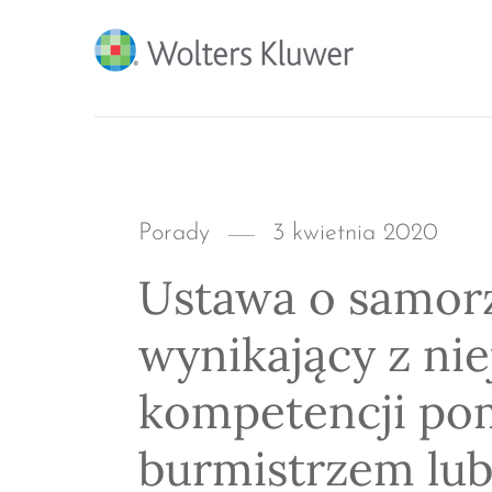
BLOG KSIĘGARNI PRO
Categories
Posted
Porady
3 kwietnia 2020
on
Ustawa o samor
wynikający z nie
kompetencji po
burmistrzem lu