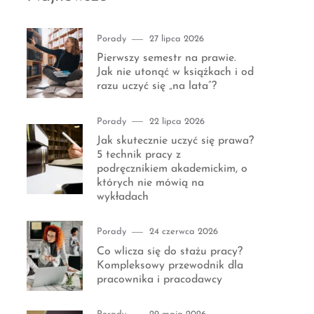
Category
Posted
Porady
27 lipca 2026
on
Pierwszy semestr na prawie.
Jak nie utonąć w książkach i od
razu uczyć się „na lata”?
Category
Posted
Porady
22 lipca 2026
on
Jak skutecznie uczyć się prawa?
5 technik pracy z
podręcznikiem akademickim, o
których nie mówią na
wykładach
Category
Posted
Porady
24 czerwca 2026
on
Co wlicza się do stażu pracy?
Kompleksowy przewodnik dla
pracownika i pracodawcy
Category
Posted