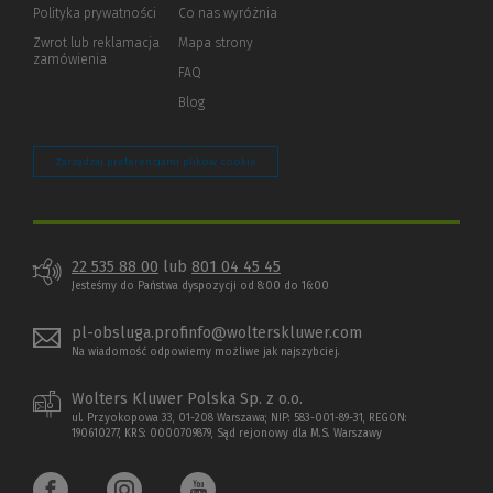
strony)
Polityka prywatności
(Nowe
(Link
Co nas wyróżnia
okno)
do
Zwrot lub reklamacja
Mapa strony
innej
zamówienia
strony)
FAQ
Blog
Zarządzaj preferencjami plików cookie
22 535 88 00
lub
801 04 45 45
Jesteśmy do Państwa dyspozycji od 8:00 do 16:00
pl-obsluga.profinfo@wolterskluwer.com
Na wiadomość odpowiemy możliwe jak najszybciej.
Wolters Kluwer Polska Sp. z o.o.
ul. Przyokopowa 33, 01-208 Warszawa; NIP: 583-001-89-31, REGON:
190610277, KRS: 0000709879, Sąd rejonowy dla M.S. Warszawy