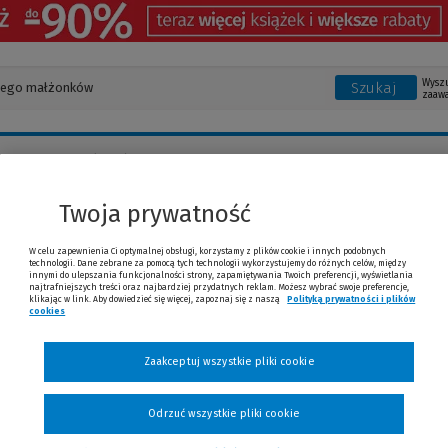
Wysz
Szukaj
zaaw
Banku Polskim (NBP)
Twoja prywatność
 Banku Polskim (NBP)
W celu zapewnienia Ci optymalnej obsługi, korzystamy z plików cookie i innych podobnych
technologii. Dane zebrane za pomocą tych technologii wykorzystujemy do różnych celów, między
innymi do ulepszania funkcjonalności strony, zapamiętywania Twoich preferencji, wyświetlania
najtrafniejszych treści oraz najbardziej przydatnych reklam. Możesz wybrać swoje preferencje,
klikając w link. Aby dowiedzieć się więcej, zapoznaj się z naszą
Polityką prywatności i plików
cookies
(Nowe okno)
(Link do innej strony)
Zaakceptuj wszystkie pliki cookie
Odrzuć wszystkie pliki cookie