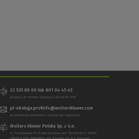
22 535 88 00
lub
801 04 45 45
Jesteśmy do Państwa dyspozycji od 8:00 do 16:00
pl-obsluga.profinfo@wolterskluwer.com
Na wiadomość odpowiemy możliwe jak najszybciej.
Wolters Kluwer Polska Sp. z o.o.
ul. Przyokopowa 33, 01-208 Warszawa; NIP: 583-001-89-31, REGON:
190610277, KRS: 0000709879, Sąd rejonowy dla M.S. Warszawy