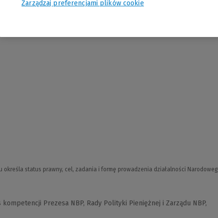
Zarządzaj preferencjami plików cookie
u określa status prawny, cel, zadania i formę prowadzenia działalności Narodowe
 kompetencji Prezesa NBP, Rady Polityki Pieniężnej i Zarządu NBP,