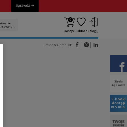
0
ukiwanie
ansowane
Koszyk
Ulubione
Zaloguj
(Nowe okno)
(Link do innej strony)
(Link do innej strony)
Poleć ten produkt:
Strefa
(Now
Aplikanta
okno
E-booki
dostęp
w 5 min.