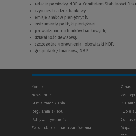
relacje pomiędzy NBP a Komitetem Stabilności Fina
czym jest nadzór bankowy,
emisję znaków pieniężnych,
instrumenty polityki pieniężnej,
prowadzenie rachunków bankowych,
działalność dewizową,
szczególne uprawnienia i obowiązki NBP,
gospodarkę finansową NBP.
Kontakt
O nas
Newsletter
Współpr
Status zamówienia
Dla aut
Regulamin sklepu
Twoje s
Polityka prywatności
(Nowe
(Link
Co nas 
okno)
do
Zwrot lub reklamacja zamówienia
Mapa st
innej
strony)
FAQ