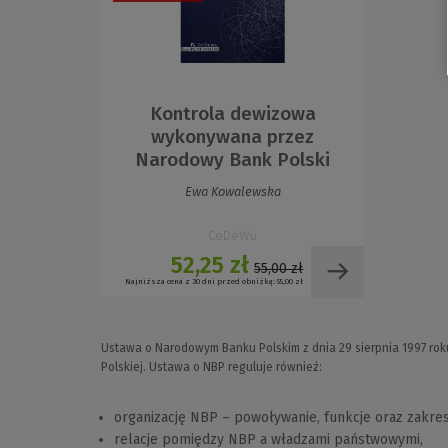
Kontrola dewizowa
wykonywana przez
Narodowy Bank Polski
Ewa Kowalewska
CeDeWu
52,25 zł
55,00 zł
Najniższa cena z 30 dni przed obniżką:
55,00 zł
Ustawa o Narodowym Banku Polskim z dnia 29 sierpnia 1997 rok
Polskiej. Ustawa o NBP reguluje również:
organizację NBP – powoływanie, funkcje oraz zakres
relacje pomiędzy NBP a władzami państwowymi,