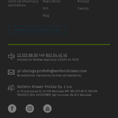
Zwrot lub reklamacja
Mapa strony
Rodzaje
innej
zamówienia
strony)
FAQ
Zawody
Blog
Zarządzaj preferencjami plików cookie
22 535 88 00
lub
801 04 45 45
Jesteśmy do Państwa dyspozycji od 8:00 do 16:00
pl-obsluga.profinfo@wolterskluwer.com
Na wiadomość odpowiemy możliwe jak najszybciej.
Wolters Kluwer Polska Sp. z o.o.
ul. Przyokopowa 33, 01-208 Warszawa; NIP: 583-001-89-31, REGON:
190610277, KRS: 0000709879, Sąd rejonowy dla M.S. Warszawy