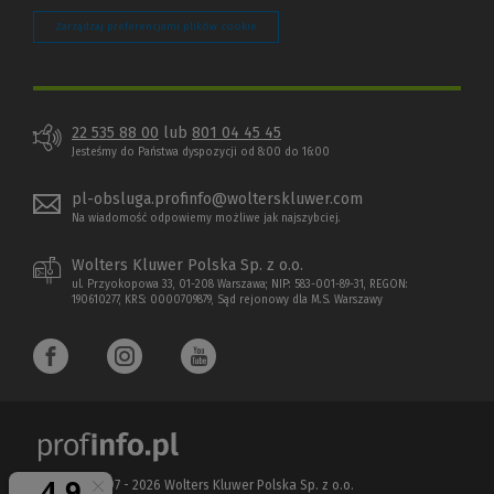
Zarządzaj preferencjami plików cookie
22 535 88 00
lub
801 04 45 45
Jesteśmy do Państwa dyspozycji od 8:00 do 16:00
pl-obsluga.profinfo@wolterskluwer.com
Na wiadomość odpowiemy możliwe jak najszybciej.
Wolters Kluwer Polska Sp. z o.o.
ul. Przyokopowa 33, 01-208 Warszawa; NIP: 583-001-89-31, REGON:
190610277, KRS: 0000709879, Sąd rejonowy dla M.S. Warszawy
Copyright 1997 - 2026 Wolters Kluwer Polska Sp. z o.o.