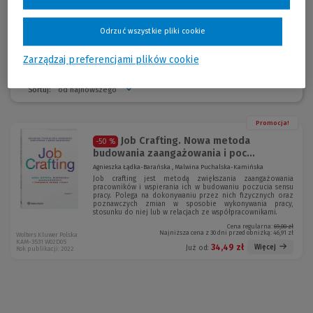
psychologii pracy, w tym: wartości, postaw pracowniczych i poczucia
sensu.
Odrzuć wszystkie pliki cookie
Zarządzaj preferencjami plików cookie
Sortuj:
Promocja!
Job Crafting. Nowa metoda
-50 %
budowania zaangażowania i poc...
Agnieszka Łądka-Barańska , Malwina Puchalska-Kamińska
Job crafting jest metodą zwiększania zaangażowania
pracowników i wspierania ich w budowaniu poczucia sensu
pracy. Polega na dokonywaniu przez nich fizycznych oraz
poznawczych zmian w sposobie wykonywania pracy,
stosunku do niej lub w relacjach ze współpracownikami.
Cena regularna:
69,00 zł
Najniższa cena z 30 dni przed obniżką:
46,91 zł
Wolters Kluwer Polska
KAM-3531 W02D05
34,49 zł
Więcej
Już od:
Rok publikacji: 2022