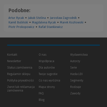
Podobne:
Artur Rycak
●
Jakub Stelina
●
Jarosław Zagrodnik
●
Kamil Buliński
●
Magdalena Rycak
●
Marek Kozłowski
●
Piotr Prokopowicz
●
Rafał Stankiewicz
Kontakt
O nas
Wydawnictwa
Newsletter
Współpraca
Autorzy
Status zamówienia
Dla autorów
(Nowe
(Link
Serie
okno)
do
Regulamin sklepu
Twoje sugestie
Hasła LEX
innej
strony)
Polityka prywatności
(Nowe
(Link
Co nas wyróżnia
Segmenty
okno)
do
Zwrot lub reklamacja
Mapa strony
Rodzaje
innej
zamówienia
strony)
FAQ
Zawody
Blog