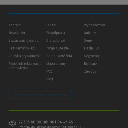
Kontakt
O nas
Wydawnictwa
Newsletter
Współpraca
Autorzy
Status zamówienia
Dla autorów
(Nowe
(Link
Serie
okno)
do
Regulamin sklepu
Twoje sugestie
Hasła LEX
innej
strony)
Polityka prywatności
(Nowe
(Link
Co nas wyróżnia
Segmenty
okno)
do
Zwrot lub reklamacja
Mapa strony
Rodzaje
innej
zamówienia
strony)
FAQ
Zawody
Blog
Zarządzaj preferencjami plików cookie
22 535 88 00
lub
801 04 45 45
Jesteśmy do Państwa dyspozycji od 8:00 do 16:00