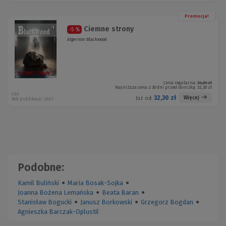
Promocja!
Ciemne strony
-5 %
Algernon Blackwood
Cena regularna:
34,00 zł
Najniższa cena z 30 dni przed obniżką:
32,30 zł
c&t
32,30 zł
Więcej
Już od:
Rok publikacji: 2023
Podobne:
Kamil Buliński
●
Maria Bosak-Sojka
●
Joanna Bożena Lemańska
●
Beata Baran
●
Stanisław Bogucki
●
Janusz Borkowski
●
Grzegorz Bogdan
●
Agnieszka Barczak-Oplustil