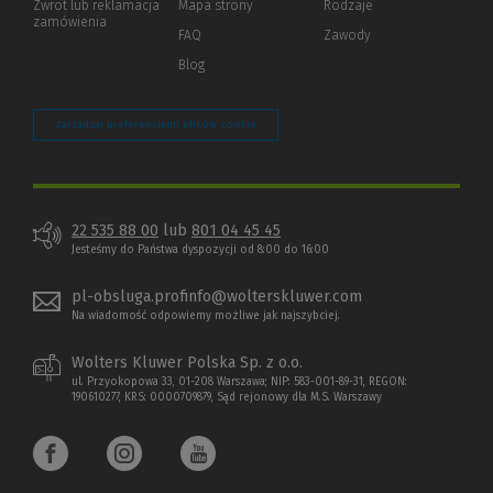
Zwrot lub reklamacja
Mapa strony
Rodzaje
innej
zamówienia
strony)
FAQ
Zawody
Blog
Zarządzaj preferencjami plików cookie
22 535 88 00
lub
801 04 45 45
Jesteśmy do Państwa dyspozycji od 8:00 do 16:00
pl-obsluga.profinfo@wolterskluwer.com
Na wiadomość odpowiemy możliwe jak najszybciej.
Wolters Kluwer Polska Sp. z o.o.
ul. Przyokopowa 33, 01-208 Warszawa; NIP: 583-001-89-31, REGON:
190610277, KRS: 0000709879, Sąd rejonowy dla M.S. Warszawy