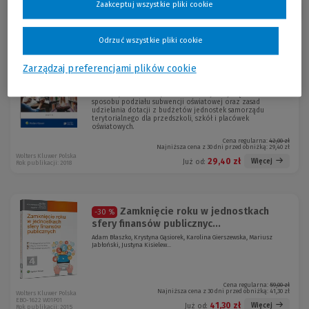
Zaakceptuj wszystkie pliki cookie
Sortuj:
Odrzuć wszystkie pliki cookie
Promocja!
Dotacje oświatowe po zmianach
-30 %
Zarządzaj preferencjami plików cookie
Aneta Majchrzak, Agata Piszko, Lidia Marciniak, Elżbieta Piotrowska-
Albin
Publikacja omawia najnowsze zmiany dotyczące m.in.
sposobu podziału subwencji oświatowej oraz zasad
udzielania dotacji z budżetów jednostek samorządu
terytorialnego dla przedszkoli, szkół i placówek
oświatowych.
Cena regularna:
42,00 zł
Najniższa cena z 30 dni przed obniżką:
29,40 zł
Wolters Kluwer Polska
29,40 zł
Więcej
Już od:
Rok publikacji: 2018
Zamknięcie roku w jednostkach
-30 %
sfery finansów publicznyc...
Adam Błaszko, Krystyna Gąsiorek, Karolina Gierszewska, Mariusz
Jabłoński, Justyna Kisielew...
Cena regularna:
59,00 zł
Najniższa cena z 30 dni przed obniżką:
41,30 zł
Wolters Kluwer Polska
EBO-1622 W01P01
41,30 zł
Więcej
Już od:
Rok publikacji: 2015