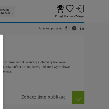
0
ukiwanie
ansowane
Koszyk
Ulubione
Zaloguj
(Nowe okno)
(Link do innej strony)
(Link do innej strony)
Poleć ten produkt:
rownik Ośrodka Dokumentacji i Informacji Naukowej
 Zbiorów i Informacji Naukowej Biblioteki Wydziałowej
 naukową.
Zobacz listę publikacji