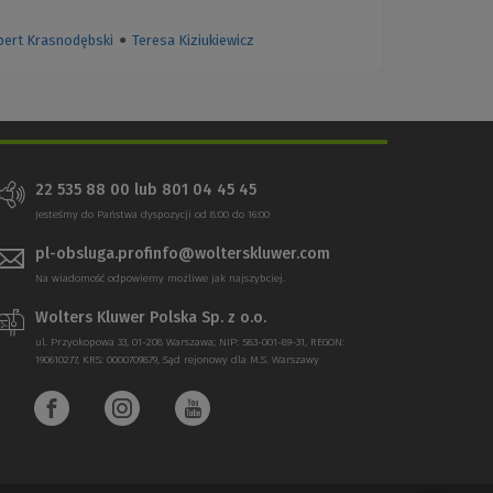
bert Krasnodębski
●
Teresa Kiziukiewicz
22 535 88 00
lub
801 04 45 45
Jesteśmy do Państwa dyspozycji od 8:00 do 16:00
pl-obsluga.profinfo@wolterskluwer.com
Na wiadomość odpowiemy możliwe jak najszybciej.
Wolters Kluwer Polska Sp. z o.o.
ul. Przyokopowa 33, 01-208 Warszawa; NIP: 583-001-89-31, REGON:
190610277, KRS: 0000709879, Sąd rejonowy dla M.S. Warszawy