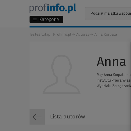
Kategorie
Jesteś tutaj:
Profinfo.pl
Autorzy
Anna Korpała
Anna 
Mgr Anna Korpała - a
Instytutu Prawa Własn
Wydziału Zarządzania
Lista autorów