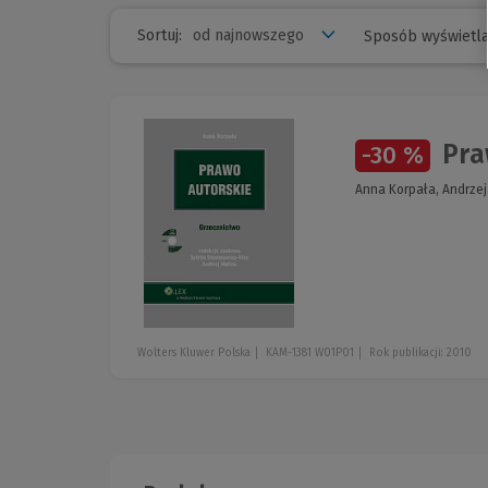
Sortuj:
Sposób wyświetla
Pra
-30 %
Anna Korpała, Andrzej
Wolters Kluwer Polska
KAM-1381 W01P01
Rok publikacji: 2010