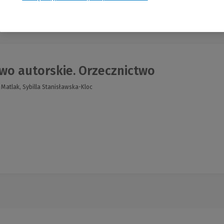
nia
wo autorskie. Orzecznictwo
 Matlak, Sybilla Stanisławska-Kloc