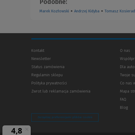
Podobne:
Marek Kozłowski
●
Andrzej Kidyba
●
Tomasz Kosierad
Kontakt
O nas
Newsletter
Współpr
Status zamówienia
Dla aut
Regulamin sklepu
Twoje s
Polityka prywatności
(Nowe
(Link
Co nas 
okno)
do
Zwrot lub reklamacja zamówienia
Mapa st
innej
strony)
FAQ
Blog
Zarządzaj preferencjami plików cookie