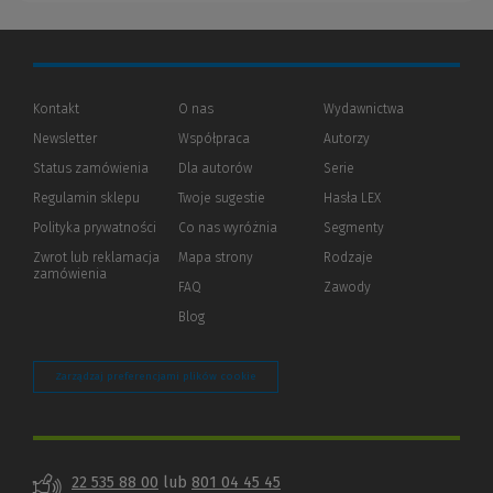
Kontakt
O nas
Wydawnictwa
Newsletter
Współpraca
Autorzy
Status zamówienia
Dla autorów
(Nowe
(Link
Serie
okno)
do
Regulamin sklepu
Twoje sugestie
Hasła LEX
innej
strony)
Polityka prywatności
(Nowe
(Link
Co nas wyróżnia
Segmenty
okno)
do
Zwrot lub reklamacja
Mapa strony
Rodzaje
innej
zamówienia
strony)
FAQ
Zawody
Blog
Zarządzaj preferencjami plików cookie
22 535 88 00
lub
801 04 45 45