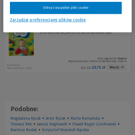
Sortuj:
Odrzuć wszystkie pliki cookie
Promocja!
Zarządzaj preferencjami plików cookie
60 zabaw żłobkowych
-5 %
Anna Różańska-Gał, Joanna Kuś, Joanna Wasilewska-Kogut
Cena regularna:
25,00 zł
Najniższa cena z 30 dni przed obniżką:
25,00 zł
harmonia
23,75 zł
Więcej
Już od:
Rok publikacji: 2022
Podobne:
Magdalena Rycak
●
Artur Rycak
●
Marta Romańska
●
Tomasz Rek
●
Janusz Raglewski
●
Paweł Roger Czechowski
●
Bartosz Rodak
●
Krzysztof Wojciech Rączka