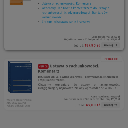
Ustawa o rachunkowości. Komentarz
(
Wzorcowy Plan Kont z komentarzem do ustawy o
N
rachunkowości i Międzynarodowych Standardów
o
Rachunkowości
(
w
Zrozumieć sprawozdanie finansowe
N
(
e
o
N
o
w
o
k
e
w
n
Cena regularna:
657,00 zł
Najniższa cena z 30 dni przed obniżką:
309,82 zł
o
e
o
k
o
)
187,90 zł
Więcej
Już od:
n
k
o
n
)
o
Promocja!
)
Ustawa o rachunkowości.
-80 %
Komentarz
Bogusława Bek-Gaik, Witold Bojanowski, Przemysław Czajor, Agnieszka
Czajor, Maciej Frendze...
Obszerny komentarz do ustawy o rachunkowości,
uwzględniający najnowsze zmiany wprowadzone w 2025 r.
Cena regularna:
329,00 zł
Najniższa cena z 30 dni przed obniżką:
131,60 zł
Wolters Kluwer Polska
ABC-0542 W07P01
65,80 zł
Więcej
Już od:
Rok publikacji: 2025