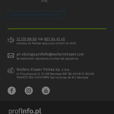
Blog
Zarządzaj preferencjami plików cookie
22 535 88 00
lub
801 04 45 45
Jesteśmy do Państwa dyspozycji od 8:00 do 16:00
pl-obsluga.profinfo@wolterskluwer.com
Na wiadomość odpowiemy możliwe jak najszybciej.
Wolters Kluwer Polska Sp. z o.o.
ul. Przyokopowa 33, 01-208 Warszawa; NIP: 583-001-89-31, REGON:
190610277, KRS: 0000709879, Sąd rejonowy dla M.S. Warszawy