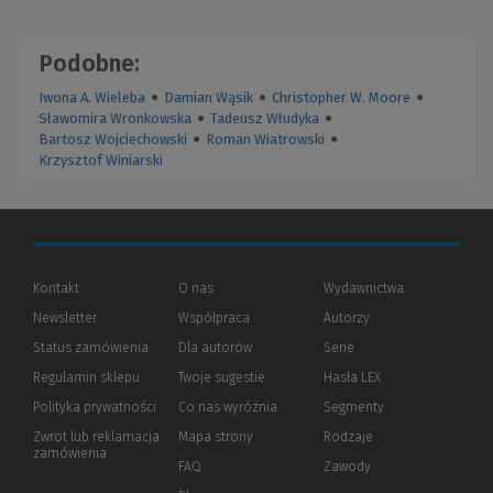
Podobne:
Iwona A. Wieleba
●
Damian Wąsik
●
Christopher W. Moore
●
Sławomira Wronkowska
●
Tadeusz Włudyka
●
Bartosz Wojciechowski
●
Roman Wiatrowski
●
Krzysztof Winiarski
Kontakt
O nas
Wydawnictwa
Newsletter
Współpraca
Autorzy
Status zamówienia
Dla autorów
(Nowe
(Link
Serie
okno)
do
Regulamin sklepu
Twoje sugestie
Hasła LEX
innej
strony)
Polityka prywatności
(Nowe
(Link
Co nas wyróżnia
Segmenty
okno)
do
Zwrot lub reklamacja
Mapa strony
Rodzaje
innej
zamówienia
strony)
FAQ
Zawody