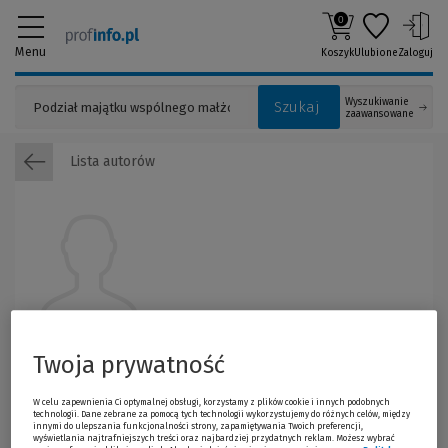
0
Menu
Koszyk
Ulubione
Zaloguj
Wyszukiwanie
Szukaj
zaawansowane
Lista autorów
Anna Walińska
Twoja prywatność
W celu zapewnienia Ci optymalnej obsługi, korzystamy z plików cookie i innych podobnych
technologii. Dane zebrane za pomocą tych technologii wykorzystujemy do różnych celów, między
innymi do ulepszania funkcjonalności strony, zapamiętywania Twoich preferencji,
wyświetlania najtrafniejszych treści oraz najbardziej przydatnych reklam. Możesz wybrać