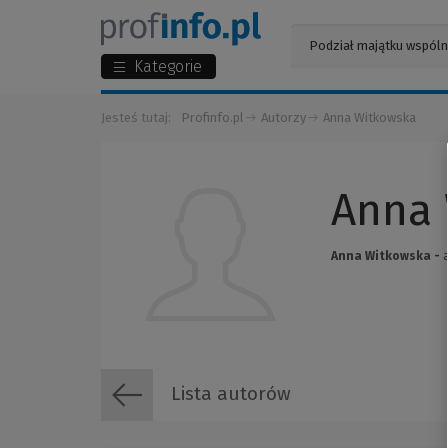
Kategorie
Jesteś tutaj:
Profinfo.pl
Autorzy
Anna Witkowska
Anna 
Anna Witkowska -
Lista autorów