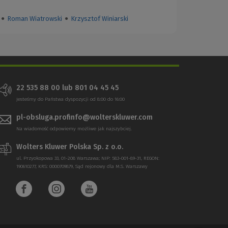
●
Roman Wiatrowski
●
Krzysztof Winiarski
22 535 88 00
lub
801 04 45 45
Jesteśmy do Państwa dyspozycji od 8:00 do 16:00
pl-obsluga.profinfo@wolterskluwer.com
Na wiadomość odpowiemy możliwe jak najszybciej.
Wolters Kluwer Polska Sp. z o.o.
ul. Przyokopowa 33, 01-208 Warszawa; NIP: 583-001-89-31, REGON:
190610277, KRS: 0000709879, Sąd rejonowy dla M.S. Warszawy