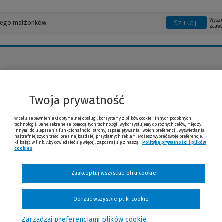
Wysz
Szukaj
zaaw
Witkowska
Twoja prywatność
W celu zapewnienia Ci optymalnej obsługi, korzystamy z plików cookie i innych podobnych
technologii. Dane zebrane za pomocą tych technologii wykorzystujemy do różnych celów, między
adwokat
innymi do ulepszania funkcjonalności strony, zapamiętywania Twoich preferencji, wyświetlania
najtrafniejszych treści oraz najbardziej przydatnych reklam. Możesz wybrać swoje preferencje,
klikając w link. Aby dowiedzieć się więcej, zapoznaj się z naszą
Polityką prywatności i plików
cookies
(Nowe okno)
(Link do innej strony)
Zaakceptuj wszystkie pliki cookie
Odrzuć wszystkie pliki cookie
Zarządzaj preferencjami plików cookie