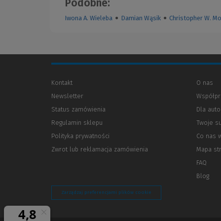
Podobne:
Iwona A. Wieleba
●
Damian Wąsik
●
Christopher W. M
Kontakt
O nas
Newsletter
Współpr
Status zamówienia
Dla aut
Regulamin sklepu
Twoje s
Polityka prywatności
(Nowe
(Link
Co nas 
okno)
do
Zwrot lub reklamacja zamówienia
Mapa st
innej
strony)
FAQ
Blog
Zarządzaj preferencjami plików cookie