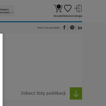
0
ukiwanie
ansowane
Koszyk
Ulubione
Zaloguj
(Nowe okno)
(Link do innej strony)
(Link do innej strony)
Poleć ten produkt:
Zobacz listę publikacji