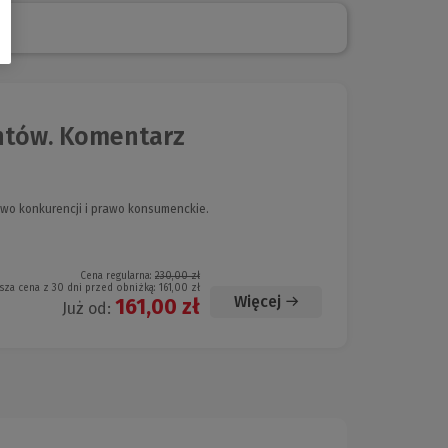
ntów. Komentarz
awo konkurencji i prawo konsumenckie.
Cena regularna:
230,00 zł
sza cena z 30 dni przed obniżką:
161,00 zł
Więcej
161,00 zł
Już od: