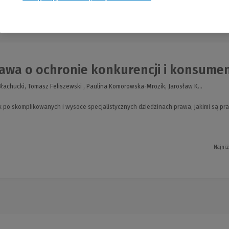
nia
awa o ochronie konkurencji i konsume
Błachucki, Tomasz Feliszewski , Paulina Komorowska-Mrozik, Jarosław K...
 po skomplikowanych i wysoce specjalistycznych dziedzinach prawa, jakimi są pr
Najniż