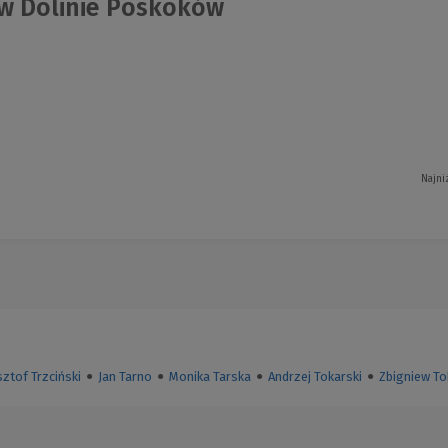
w Dolinie Poskoków
Najni
ztof Trzciński
●
Jan Tarno
●
Monika Tarska
●
Andrzej Tokarski
●
Zbigniew To