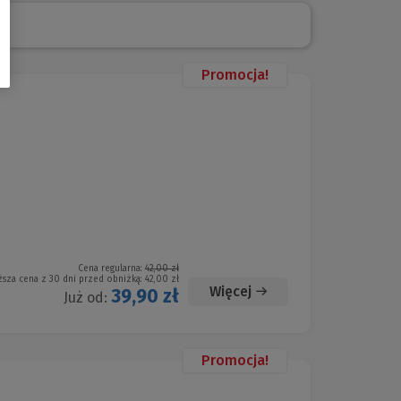
Promocja!
Cena regularna:
42,00 zł
ższa cena z 30 dni przed obniżką:
42,00 zł
Więcej
39,90 zł
Już od:
Promocja!