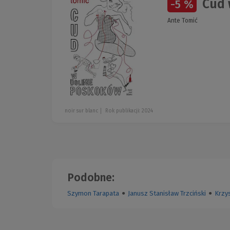
Cud 
-5 %
Ante Tomić
noir sur blanc
Rok publikacji: 2024
Podobne:
Szymon Tarapata
●
Janusz Stanisław Trzciński
●
Krzys