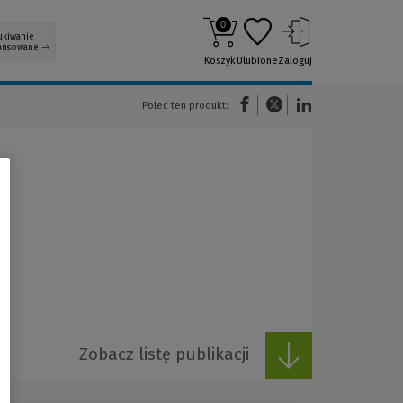
0
ukiwanie
ansowane
Koszyk
Ulubione
Zaloguj
(Nowe okno)
(Link do innej strony)
(Link do innej strony)
Poleć ten produkt:
Zobacz listę publikacji