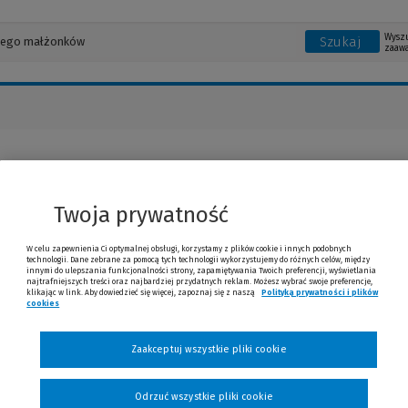
Wysz
Szukaj
zaaw
Tomić
Twoja prywatność
W celu zapewnienia Ci optymalnej obsługi, korzystamy z plików cookie i innych podobnych
technologii. Dane zebrane za pomocą tych technologii wykorzystujemy do różnych celów, między
innymi do ulepszania funkcjonalności strony, zapamiętywania Twoich preferencji, wyświetlania
najtrafniejszych treści oraz najbardziej przydatnych reklam. Możesz wybrać swoje preferencje,
klikając w link. Aby dowiedzieć się więcej, zapoznaj się z naszą
Polityką prywatności i plików
cookies
(Nowe okno)
(Link do innej strony)
Zaakceptuj wszystkie pliki cookie
Odrzuć wszystkie pliki cookie