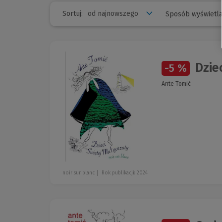
Sortuj:
Sposób wyświetla
Dziec
-5 %
Ante Tomić
noir sur blanc
Rok publikacji: 2024