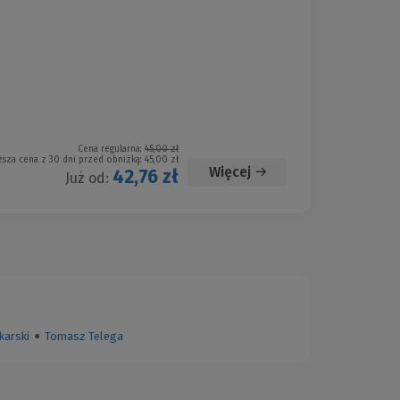
Cena regularna:
45,00 zł
ższa cena z 30 dni przed obniżką:
45,00 zł
Więcej
42,76 zł
Już od:
karski
●
Tomasz Telega