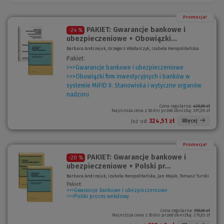
Promocja!
PAKIET: Gwarancje bankowe i
-24 %
ubezpieczeniowe + Obowiązki...
Barbara Andrzejuk, Grzegorz Włodarczyk, Izabela Heropolitańska
Pakiet:
>>>Gwarancje bankowe i ubezpieczeniowe
>>>Obowiązki firm inwestycyjnych i banków w
systemie MiFID II. Stanowiska i wytyczne organów
nadzoru
Cena regularna:
428,00 zł
Najniższa cena z 30 dni przed obniżką:
291,05 zł
324,51 zł
Więcej
Już od:
Promocja!
PAKIET: Gwarancje bankowe i
-20 %
ubezpieczeniowe + Polski pr...
Barbara Andrzejuk, Izabela Heropolitańska, Jan Mojak, Tomasz Turski
Pakiet:
>>>Gwarancje bankowe i ubezpieczeniowe
>>>Polski proces wekslowy
Cena regularna:
398,00 zł
Najniższa cena z 30 dni przed obniżką:
270,63 zł