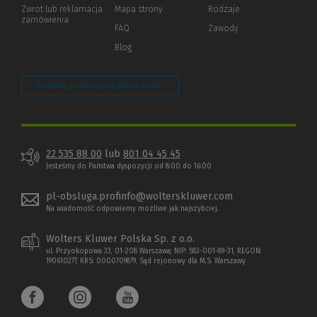
okno)
do
Zwrot lub reklamacja
Mapa strony
Rodzaje
innej
zamówienia
strony)
FAQ
Zawody
Blog
Zarządzaj preferencjami plików cookie
22 535 88 00
lub
801 04 45 45
Jesteśmy do Państwa dyspozycji od 8:00 do 16:00
pl-obsluga.profinfo@wolterskluwer.com
Na wiadomość odpowiemy możliwe jak najszybciej.
Wolters Kluwer Polska Sp. z o.o.
ul. Przyokopowa 33, 01-208 Warszawa; NIP: 583-001-89-31, REGON:
190610277, KRS: 0000709879, Sąd rejonowy dla M.S. Warszawy