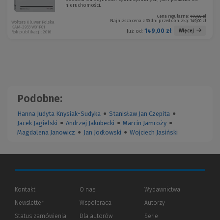
nieruchomości.
Cena regularna:
149,00 zł
Najniższa cena z 30 dni przed obniżką:
149,00 zł
Wolters Kluwer Polska
KAM-2933 W01P01
149,00 zł
Więcej
Już od:
Rok publikacji: 2016
Podobne:
Hanna Judyta Knysiak-Sudyka
●
Stanisław Jan Czepita
●
Jacek Jagielski
●
Andrzej Jakubecki
●
Marcin Jamroży
●
Magdalena Janowicz
●
Jan Jodłowski
●
Wojciech Jasiński
Kontakt
O nas
Wydawnictwa
Newsletter
Współpraca
Autorzy
Status zamówienia
Dla autorów
(Nowe
(Link
Serie