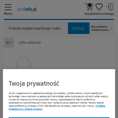
0
Menu
Koszyk
Ulubione
Zaloguj
Wyszukiwanie
Szukaj
zaawansowane
Lista autorów
Twoja prywatność
Barbara Janiak
W celu zapewnienia Ci optymalnej obsługi, korzystamy z plików cookie i innych podobnych
technologii. Dane zebrane za pomocą tych technologii wykorzystujemy do różnych celów, między
Barbara Janiak -
radca prawny; specjalizuje się w sprawach
innymi do ulepszania funkcjonalności strony, zapamiętywania Twoich preferencji,
wyświetlania najtrafniejszych treści oraz najbardziej przydatnych reklam. Możesz wybrać
dotyczących opodatkowania nieruchomości oraz kwestiach
swoje preferencje, klikając w link. Aby dowiedzieć się więcej, zapoznaj się z naszą
Polityką
związanych z optymalizacją transakcji, których przedmiotem są
prywatności i plików cookies
(Nowe okno)
(Link do innej strony)
nieruchomości.