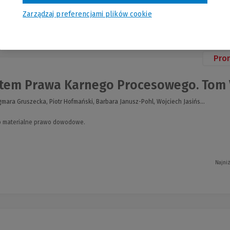
Zarządzaj preferencjami plików cookie
nia
Pro
em Prawa Karnego Procesowego. Tom VII
mara Gruszecka, Piotr Hofmański, Barbara Janusz-Pohl, Wojciech Jasińs...
o materialne prawo dowodowe.
Najni