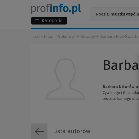
Kategorie
Jesteś tutaj:
Profinfo.pl
Autorzy
Barbara Nita-Światł
Barba
Barbara Nita-Świ
Cywilnego i Gospodar
procesu karnego ora
Lista autorów