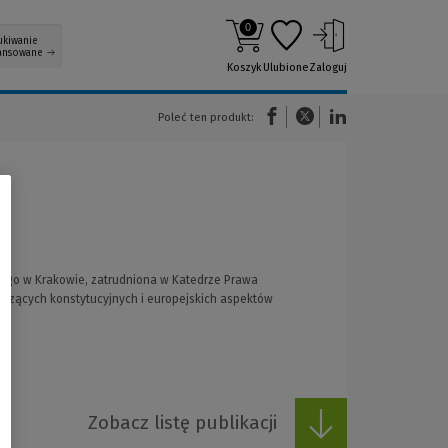
0
ukiwanie
ansowane
Koszyk
Ulubione
Zaloguj
(Nowe okno)
(Link do innej strony)
(Link do innej strony)
Poleć ten produkt:
nego w Krakowie, zatrudniona w Katedrze Prawa
yczących konstytucyjnych i europejskich aspektów
Zobacz listę publikacji