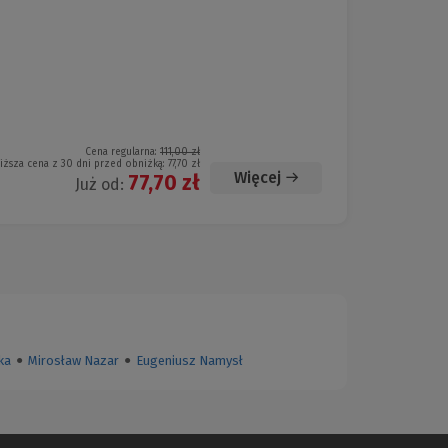
Cena regularna:
111,00 zł
iższa cena z 30 dni przed obniżką:
77,70 zł
Więcej
77,70 zł
Już od:
ka
●
Mirosław Nazar
●
Eugeniusz Namysł