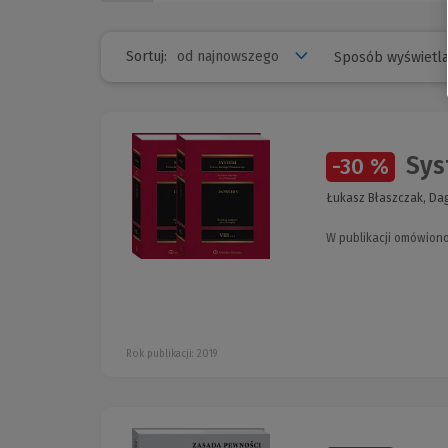
Sortuj:
Sposób wyświetla
Syst
-30 %
Łukasz Błaszczak, Dag
W publikacji omówion
Rok publikacji: 2019