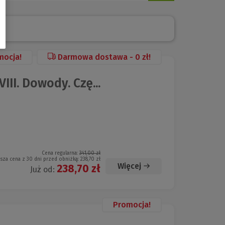
mocja!
Darmowa dostawa - 0 zł!
I. Dowody. Czę...
Cena regularna:
341,00 zł
ższa cena z 30 dni przed obniżką:
238,70 zł
Więcej
238,70 zł
Już od:
Promocja!