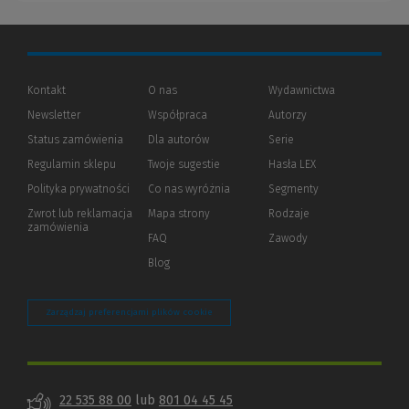
Kontakt
O nas
Wydawnictwa
Newsletter
Współpraca
Autorzy
Status zamówienia
Dla autorów
(Nowe
(Link
Serie
okno)
do
Regulamin sklepu
Twoje sugestie
Hasła LEX
innej
strony)
Polityka prywatności
(Nowe
(Link
Co nas wyróżnia
Segmenty
okno)
do
Zwrot lub reklamacja
Mapa strony
Rodzaje
innej
zamówienia
strony)
FAQ
Zawody
Blog
Zarządzaj preferencjami plików cookie
22 535 88 00
lub
801 04 45 45