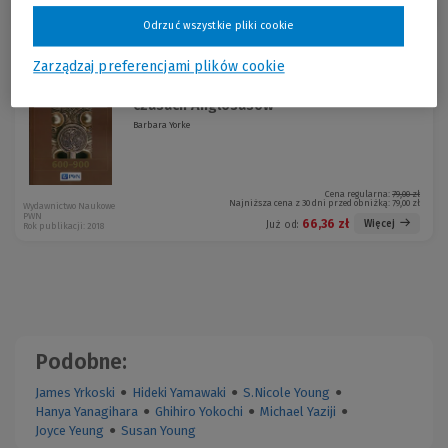
Sortuj:
Odrzuć wszystkie pliki cookie
Promocja!
Zarządzaj preferencjami plików cookie
Królowie i królestwa Anglii w
-16 %
czasach Anglosasów
Barbara Yorke
Cena regularna:
79,00 zł
Najniższa cena z 30 dni przed obniżką:
79,00 zł
Wydawnictwo Naukowe
PWN
66,36 zł
Więcej
Już od:
Rok publikacji: 2018
Podobne:
James Yrkoski
●
Hideki Yamawaki
●
S.Nicole Young
●
Hanya Yanagihara
●
Ghihiro Yokochi
●
Michael Yaziji
●
Joyce Yeung
●
Susan Young