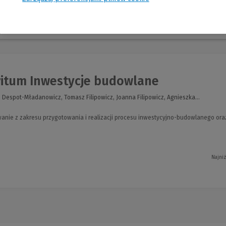
nia
itum Inwestycje budowlane
 Despot-Mładanowicz, Tomasz Filipowicz, Joanna Filipowicz, Agnieszka...
nie z zakresu przygotowania i realizacji procesu inwestycyjno-budowlanego ora
Najni