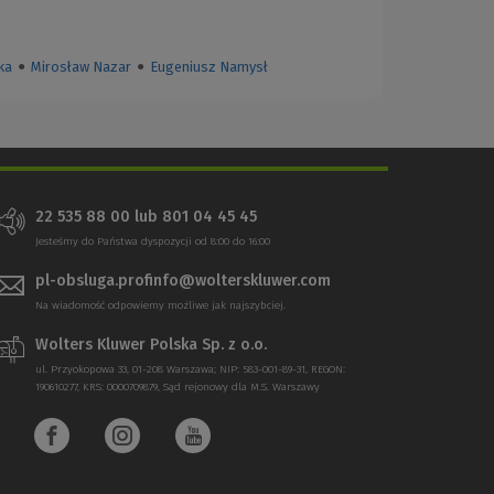
ka
●
Mirosław Nazar
●
Eugeniusz Namysł
22 535 88 00
lub
801 04 45 45
Jesteśmy do Państwa dyspozycji od 8:00 do 16:00
pl-obsluga.profinfo@wolterskluwer.com
Na wiadomość odpowiemy możliwe jak najszybciej.
Wolters Kluwer Polska Sp. z o.o.
ul. Przyokopowa 33, 01-208 Warszawa; NIP: 583-001-89-31, REGON:
190610277, KRS: 0000709879, Sąd rejonowy dla M.S. Warszawy