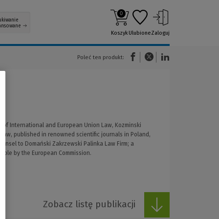
0
ukiwanie
ansowane
Koszyk
Ulubione
Zaloguj
(Nowe okno)
(Link do innej strony)
(Link do innej strony)
Poleć ten produkt:
nt of International and European Union Law, Kozminski
law, published in renowned scientific journals in Poland,
Counsel to Domański Zakrzewski Palinka Law Firm; a
example by the European Commission.
Zobacz listę publikacji