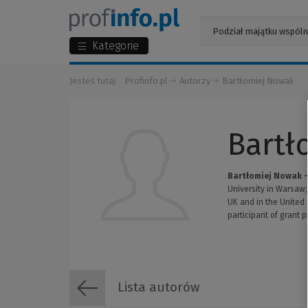
Kategorie
Jesteś tutaj:
Profinfo.pl
Autorzy
Bartłomiej Nowak
Bartł
Bartłomiej Nowak -
University in Warsaw;
UK and in the United 
participant of grant 
Lista autorów