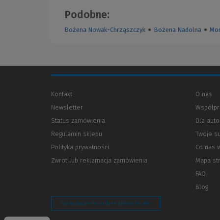
Podobne:
Bożena Nowak-Chrząszczyk
●
Bożena Nadolna
●
Mon
Kontakt
O nas
Newsletter
Współpr
Status zamówienia
Dla aut
Regulamin sklepu
Twoje s
Polityka prywatności
(Nowe
(Link
Co nas 
okno)
do
Zwrot lub reklamacja zamówienia
Mapa st
innej
strony)
FAQ
Blog
Zarządzaj preferencjami plików cookie