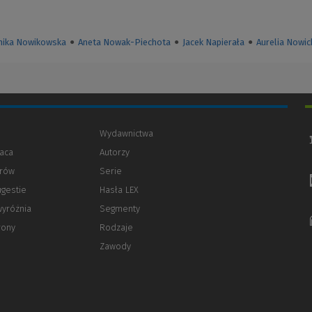
ika Nowikowska
●
Aneta Nowak-Piechota
●
Jacek Napierała
●
Aurelia Nowic
Wydawnictwa
aca
Autorzy
orów
(Nowe
(Link
Serie
okno)
do
ugestie
Hasła LEX
innej
strony)
wyróżnia
Segmenty
rony
Rodzaje
Zawody